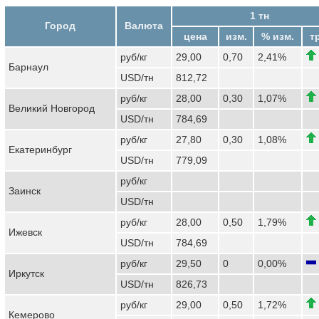
1 тн
Город
Валюта
цена
изм.
% изм.
т
руб/кг
29,00
0,70
2,41%
Барнаул
USD/тн
812,72
руб/кг
28,00
0,30
1,07%
Великий Новгород
USD/тн
784,69
руб/кг
27,80
0,30
1,08%
Екатеринбург
USD/тн
779,09
руб/кг
Заинск
USD/тн
руб/кг
28,00
0,50
1,79%
Ижевск
USD/тн
784,69
руб/кг
29,50
0
0,00%
Иркутск
USD/тн
826,73
руб/кг
29,00
0,50
1,72%
Кемерово