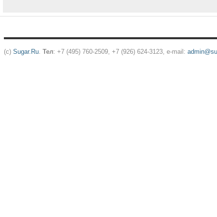
(c)
Sugar.Ru
.
Тел
: +7 (495) 760-2509, +7 (926) 624-3123, e-mail:
admin@sug