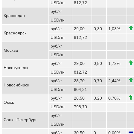
USD/тн
812,72
руб/кг
Краснодар
USD/тн
руб/кг
29,00
0,30
1,03%
Красноярск
USD/тн
812,72
руб/кг
Москва
USD/тн
руб/кг
29,00
0,50
1,72%
Новокузнецк
USD/тн
812,72
руб/кг
28,70
0,70
2,44%
Новосибирск
USD/тн
804,31
руб/кг
28,50
0,20
0,70%
Омск
USD/тн
798,70
руб/кг
Санкт-Петербург
USD/тн
руб/кг
30,50
0
0,00%