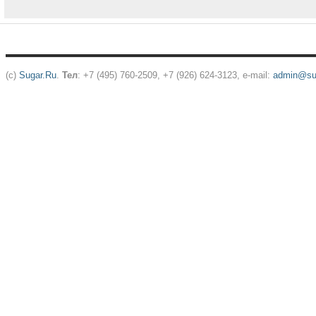
(c)
Sugar.Ru
.
Тел
: +7 (495) 760-2509, +7 (926) 624-3123, e-mail:
admin@sug