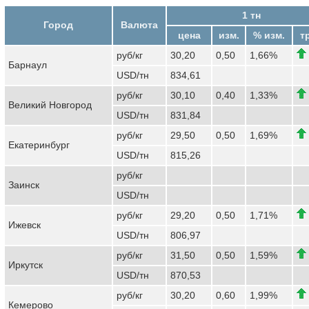
1 тн
Город
Валюта
цена
изм.
% изм.
т
руб/кг
30,20
0,50
1,66%
Барнаул
USD/тн
834,61
руб/кг
30,10
0,40
1,33%
Великий Новгород
USD/тн
831,84
руб/кг
29,50
0,50
1,69%
Екатеринбург
USD/тн
815,26
руб/кг
Заинск
USD/тн
руб/кг
29,20
0,50
1,71%
Ижевск
USD/тн
806,97
руб/кг
31,50
0,50
1,59%
Иркутск
USD/тн
870,53
руб/кг
30,20
0,60
1,99%
Кемерово