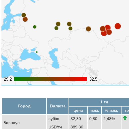
29.2
29.2
32.5
32.5
1 тн
Город
Валюта
цена
изм.
% изм.
тр
руб/кг
32,30
0,80
2,48%
Барнаул
USD/тн
889,30