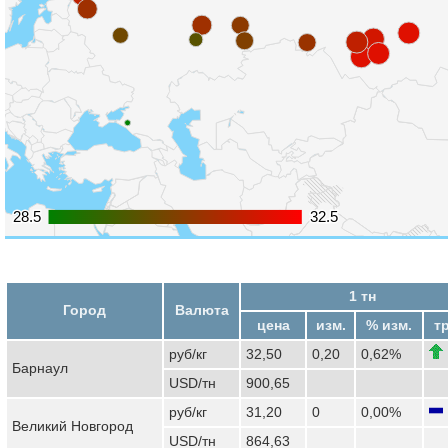
28.5
28.5
32.5
32.5
1 тн
Город
Валюта
цена
изм.
% изм.
т
руб/кг
32,50
0,20
0,62%
Барнаул
USD/тн
900,65
руб/кг
31,20
0
0,00%
Великий Новгород
USD/тн
864,63