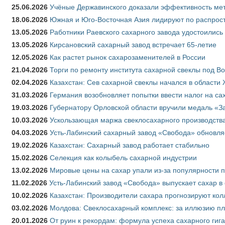
25.06.2026
Учёные Державинского доказали эффективность ме
18.06.2026
Южная и Юго-Восточная Азия лидируют по распрост
13.05.2026
Работники Раевского сахарного завода удостоились
13.05.2026
Кирсановский сахарный завод встречает 65-летие
12.05.2026
Как растет рынок сахарозаменителей в России
21.04.2026
Торги по ремонту института сахарной свеклы под В
02.04.2026
Казахстан: Сев сахарной свеклы начался в области 
31.03.2026
Германия возобновляет попытки ввести налог на сах
19.03.2026
Губернатору Орловской области вручили медаль «За
10.03.2026
Ускользающая маржа свеклосахарного производства
04.03.2026
Усть-Лабинский сахарный завод «Свобода» обновля
19.02.2026
Казахстан: Сахарный завод работает стабильно
15.02.2026
Селекция как колыбель сахарной индустрии
13.02.2026
Мировые цены на сахар упали из-за популярности 
11.02.2026
Усть-Лабинский завод «Свобода» выпускает сахар в 
10.02.2026
Казахстан: Производители сахара прогнозируют кол
03.02.2026
Молдова: Свеклосахарный комплекс: за иллюзию пл
20.01.2026
От руин к рекордам: формула успеха сахарного гиг