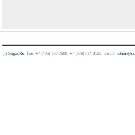
(c)
Sugar.Ru
.
Тел
: +7 (495) 760-2509, +7 (926) 624-3123, e-mail:
admin@sug