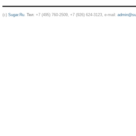
(c)
Sugar.Ru
.
Тел
: +7 (495) 760-2509, +7 (926) 624-3123, e-mail:
admin@sug