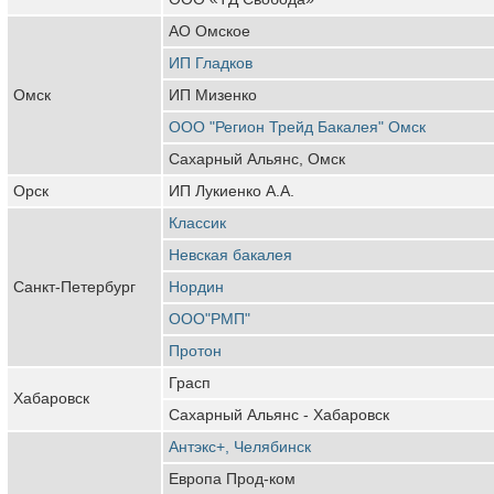
АО Омское
ИП Гладков
Омск
ИП Мизенко
ООО "Регион Трейд Бакалея" Омск
Сахарный Альянс, Омск
Орск
ИП Лукиенко А.А.
Классик
Невская бакалея
Санкт-Петербург
Нордин
ООО"РМП"
Протон
Грасп
Хабаровск
Сахарный Альянс - Хабаровск
Антэкс+, Челябинск
Европа Прод-ком