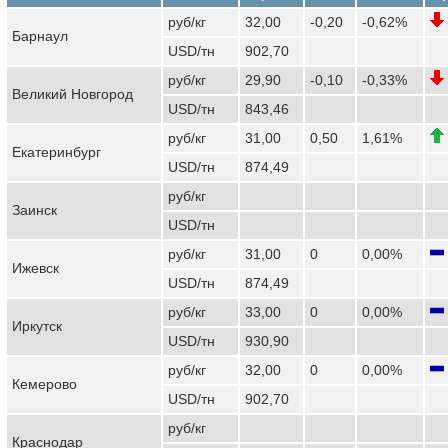
руб/кг
32,00
-0,20
-0,62%
Барнаул
USD/тн
902,70
руб/кг
29,90
-0,10
-0,33%
Великий Новгород
USD/тн
843,46
руб/кг
31,00
0,50
1,61%
Екатеринбург
USD/тн
874,49
руб/кг
Заинск
USD/тн
руб/кг
31,00
0
0,00%
Ижевск
USD/тн
874,49
руб/кг
33,00
0
0,00%
Иркутск
USD/тн
930,90
руб/кг
32,00
0
0,00%
Кемерово
USD/тн
902,70
руб/кг
Краснодар