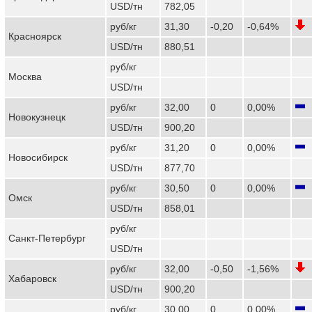
USD/тн
782,05
руб/кг
31,30
-0,20
-0,64%
Красноярск
USD/тн
880,51
руб/кг
Москва
USD/тн
руб/кг
32,00
0
0,00%
Новокузнецк
USD/тн
900,20
руб/кг
31,20
0
0,00%
Новосибирск
USD/тн
877,70
руб/кг
30,50
0
0,00%
Омск
USD/тн
858,01
руб/кг
Санкт-Петербург
USD/тн
руб/кг
32,00
-0,50
-1,56%
Хабаровск
USD/тн
900,20
руб/кг
30,00
0
0,00%