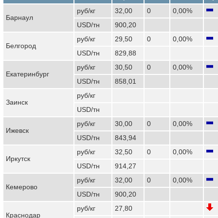
руб/кг
32,00
0
0,00%
Барнаул
USD/тн
900,20
руб/кг
29,50
0
0,00%
Белгород
USD/тн
829,88
руб/кг
30,50
0
0,00%
Екатеринбург
USD/тн
858,01
руб/кг
Заинск
USD/тн
руб/кг
30,00
0
0,00%
Ижевск
USD/тн
843,94
руб/кг
32,50
0
0,00%
Иркутск
USD/тн
914,27
руб/кг
32,00
0
0,00%
Кемерово
USD/тн
900,20
руб/кг
27,80
Краснодар