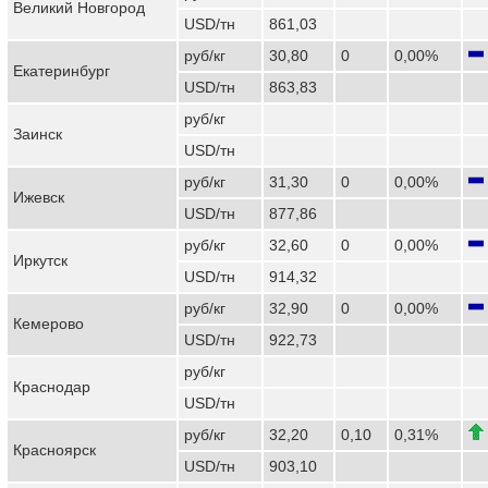
Великий Новгород
USD/тн
861,03
руб/кг
30,80
0
0,00%
Екатеринбург
USD/тн
863,83
руб/кг
Заинск
USD/тн
руб/кг
31,30
0
0,00%
Ижевск
USD/тн
877,86
руб/кг
32,60
0
0,00%
Иркутск
USD/тн
914,32
руб/кг
32,90
0
0,00%
Кемерово
USD/тн
922,73
руб/кг
Краснодар
USD/тн
руб/кг
32,20
0,10
0,31%
Красноярск
USD/тн
903,10