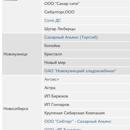
ООО "Сахар сити"
Сибалторг,ООО
Соло ДС
Шугар Люберцы
Сахарный Альянс (Торгсиб)
Копейка
Новокузнецк
Кристалл
Новый мир
ОАО “Новокузнецкий хладокомбинат”
Антэкс+
Астра
ИП Бирюков
ИП Гончаров
Новосибирск
Крупяная Сибирская Компания
ООО "Сибторг" - Сахарный Альянс
ООО «РТ Бакалея»