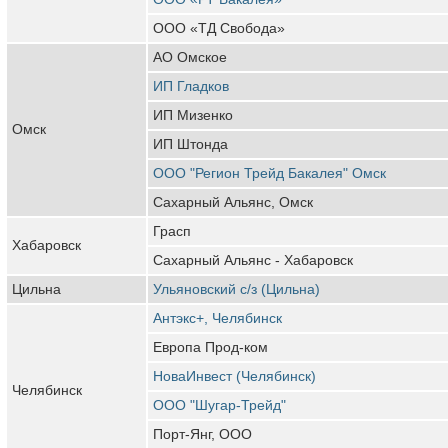
ООО «ТД Свобода»
АО Омское
ИП Гладков
ИП Мизенко
Омск
ИП Штонда
ООО "Регион Трейд Бакалея" Омск
Сахарный Альянс, Омск
Грасп
Хабаровск
Сахарный Альянс - Хабаровск
Цильна
Ульяновский с/з (Цильна)
Антэкс+, Челябинск
Европа Прод-ком
НоваИнвест (Челябинск)
Челябинск
ООО "Шугар-Трейд"
Порт-Янг, ООО