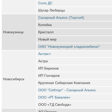
Соло ДС
Шугар Люберцы
Сахарный Альянс (Торгсиб)
Копейка
Новокузнецк
Кристалл
Новый мир
ОАО “Новокузнецкий хладокомбинат”
Антэкс+
Астра
ИП Бирюков
ИП Гончаров
Новосибирск
Крупяная Сибирская Компания
ООО "Сибторг" - Сахарный Альянс
ООО «РТ Бакалея»
ООО «ТД Свобода»
АО Омское