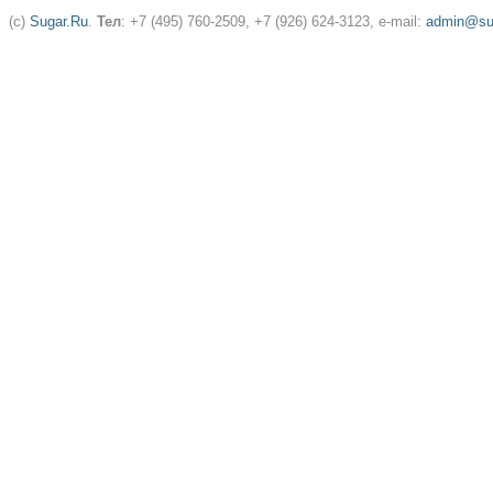
(c)
Sugar.Ru
.
Тел
: +7 (495) 760-2509, +7 (926) 624-3123, e-mail:
admin@sug