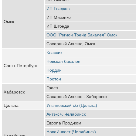
ИП Гладков
ИП Мизенко
Омск
ИП Штонда
ООО "Регион Трейд Бакалея" Омск
Сахарный Альянс, Омск
Классик
Невская бакалея
Санкт-Петербург
Нордин
Протон
Грасп
Хабаровск
Сахарный Альянс - Хабаровск
Цильна
Ульяновский с/з (Цильна)
Антэкс+, Челябинск
Европа Прод-ком
НоваИнвест (Челябинск)
Челябинск