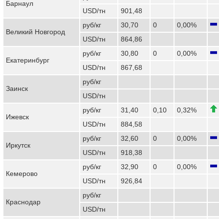
Барнаул
USD/тн
901,48
руб/кг
30,70
0
0,00%
Великий Новгород
USD/тн
864,86
руб/кг
30,80
0
0,00%
Екатеринбург
USD/тн
867,68
руб/кг
Заинск
USD/тн
руб/кг
31,40
0,10
0,32%
Ижевск
USD/тн
884,58
руб/кг
32,60
0
0,00%
Иркутск
USD/тн
918,38
руб/кг
32,90
0
0,00%
Кемерово
USD/тн
926,84
руб/кг
Краснодар
USD/тн