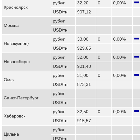
руб/кг
32,20
0
0,00%
Красноярск
USD/тн
907,12
руб/кг
Москва
USD/тн
руб/кг
33,00
0
0,00%
Новокузнецк
USD/тн
929,65
руб/кг
32,00
0
0,00%
Новосибирск
USD/тн
901,48
руб/кг
31,00
0
0,00%
Омск
USD/тн
873,31
руб/кг
Санкт-Петербург
USD/тн
руб/кг
32,50
0
0,00%
Хабаровск
USD/тн
915,57
руб/кг
Цильна
USD/тн