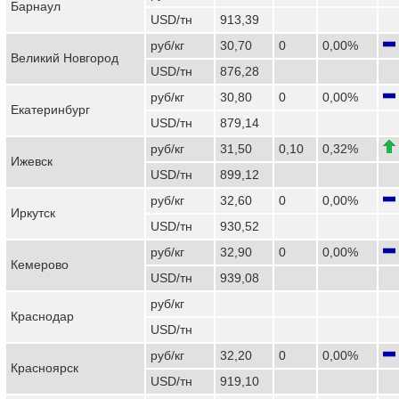
Барнаул
USD/тн
913,39
руб/кг
30,70
0
0,00%
Великий Новгород
USD/тн
876,28
руб/кг
30,80
0
0,00%
Екатеринбург
USD/тн
879,14
руб/кг
31,50
0,10
0,32%
Ижевск
USD/тн
899,12
руб/кг
32,60
0
0,00%
Иркутск
USD/тн
930,52
руб/кг
32,90
0
0,00%
Кемерово
USD/тн
939,08
руб/кг
Краснодар
USD/тн
руб/кг
32,20
0
0,00%
Красноярск
USD/тн
919,10