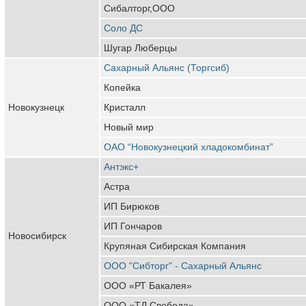
Сибалторг,ООО
Соло ДС
Шугар Люберцы
Сахарный Альянс (Торгсиб)
Копейка
Новокузнецк
Кристалл
Новый мир
ОАО “Новокузнецкий хладокомбинат”
Антэкс+
Астра
ИП Бирюков
ИП Гончаров
Новосибирск
Крупяная Сибирская Компания
ООО "Сибторг" - Сахарный Альянс
ООО «РТ Бакалея»
ООО «ТД Свобода»