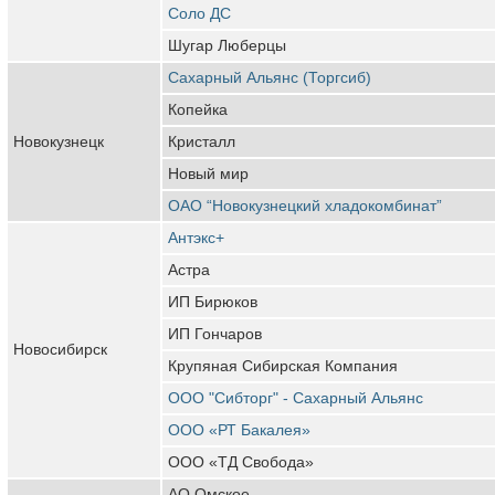
Соло ДС
Шугар Люберцы
Сахарный Альянс (Торгсиб)
Копейка
Новокузнецк
Кристалл
Новый мир
ОАО “Новокузнецкий хладокомбинат”
Антэкс+
Астра
ИП Бирюков
ИП Гончаров
Новосибирск
Крупяная Сибирская Компания
ООО "Сибторг" - Сахарный Альянс
ООО «РТ Бакалея»
ООО «ТД Свобода»
АО Омское