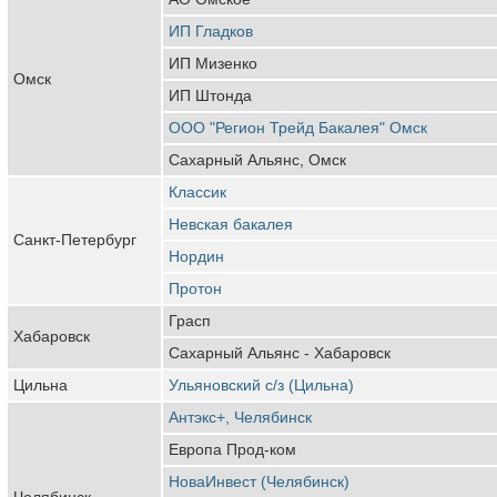
ИП Гладков
ИП Мизенко
Омск
ИП Штонда
ООО "Регион Трейд Бакалея" Омск
Сахарный Альянс, Омск
Классик
Невская бакалея
Санкт-Петербург
Нордин
Протон
Грасп
Хабаровск
Сахарный Альянс - Хабаровск
Цильна
Ульяновский с/з (Цильна)
Антэкс+, Челябинск
Европа Прод-ком
НоваИнвест (Челябинск)
Челябинск