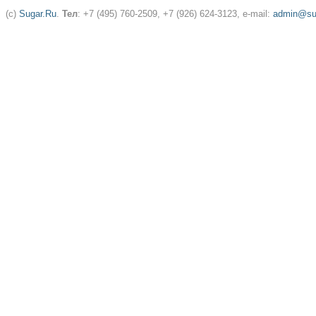
(c)
Sugar.Ru
.
Тел
: +7 (495) 760-2509, +7 (926) 624-3123, e-mail:
admin@sug