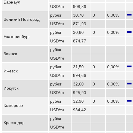
Барнаул
USD/тн
908,86
руб/кг
30,70
0
0,00%
Великий Новгород
USD/тн
871,93
руб/кг
30,80
0
0,00%
Екатеринбург
USD/тн
874,77
руб/кг
Заинск
USD/тн
руб/кг
31,50
0
0,00%
Ижевск
USD/тн
894,66
руб/кг
32,60
0
0,00%
Иркутск
USD/тн
925,90
руб/кг
32,90
0
0,00%
Кемерово
USD/тн
934,42
руб/кг
Краснодар
USD/тн