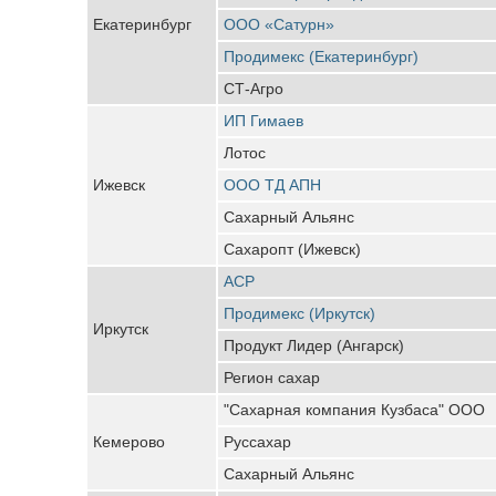
Екатеринбург
ООО «Сатурн»
Продимекс (Екатеринбург)
СТ-Агро
ИП Гимаев
Лотос
Ижевск
ООО ТД АПН
Сахарный Альянс
Сахаропт (Ижевск)
АСР
Продимекс (Иркутск)
Иркутск
Продукт Лидер (Ангарск)
Регион сахар
"Сахарная компания Кузбаса" ООО
Кемерово
Руссахар
Сахарный Альянс