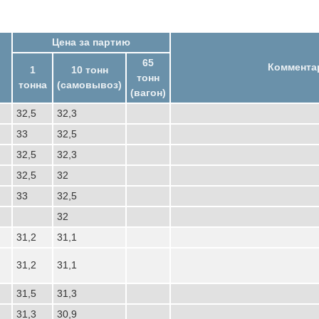
Цена за партию
65
Коммента
1
10 тонн
тонн
тонна
(самовывоз)
(вагон)
32,5
32,3
33
32,5
32,5
32,3
32,5
32
33
32,5
32
31,2
31,1
31,2
31,1
31,5
31,3
31,3
30,9