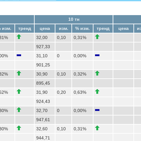
10 тн
 изм.
тренд
цена
изм.
% изм.
тренд
цена
и
,31%
32,00
0,10
0,31%
927,33
,00%
31,10
0
0,00%
901,25
,32%
30,90
0,10
0,32%
895,45
,62%
31,90
0,20
0,63%
924,43
,30%
32,70
0
0,00%
947,61
,30%
32,60
0,10
0,31%
944,71