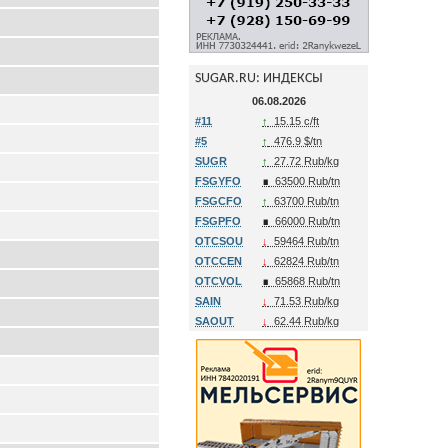
SUGAR.RU: ИНДЕКСЫ
06.08.2026
#11
↑
15.15 c/ft
#5
↑
476.9 $/tn
SUGR
↑
27.72 Rub/kg
FSGYFO
∎
63500 Rub/tn
FSGCFO
↑
63700 Rub/tn
FSGPFO
∎
66000 Rub/tn
OTCSOU
↓
59464 Rub/tn
OTCCEN
↓
62824 Rub/tn
OTCVOL
∎
65868 Rub/tn
SAIN
↓
71.53 Rub/kg
SAOUT
↓
62.44 Rub/kg