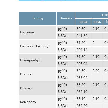
1 тн
Город
Валюта
цена
изм.
%
руб/кг
32,50
0,10
0
Барнаул
USD/тн
941,82
руб/кг
31,20
0
0
Великий Новгород
USD/тн
904,14
руб/кг
31,30
0,10
0
Екатеринбург
USD/тн
907,04
руб/кг
32,30
0,20
0
Ижевск
USD/тн
936,02
руб/кг
33,20
0,10
0
Иркутск
USD/тн
962,10
руб/кг
33,10
0,10
0
Кемерово
USD/тн
959,20