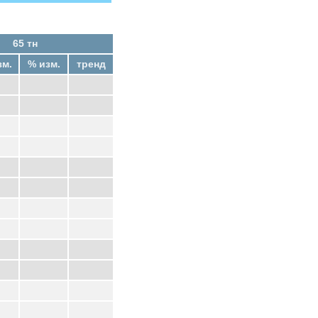
65 тн
зм.
% изм.
тренд