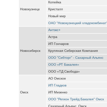
Копейка
Новокузнецк
Кристалл
Новый мир
ОАО “Новокузнецкий хладокомбинат
Антэкс+
Астра
ИП Гончаров
Новосибирск
Крупяная Сибирская Компания
ООО "Сибторг" - Сахарный Альянс
ООО «РТ Бакалея»
ООО «ТД Свобода»
АО Омское
ИП Гладков
Омск
ИП Мизенко
ООО "Регион Трейд Бакалея" Омск
Сахарный Альянс, Омск