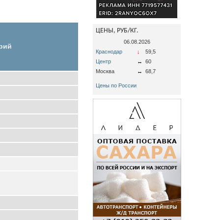
ЦЕНЫ, РУБ/КГ.
06.08.2026
рий
Краснодар
↓
59,5
Центр
↔
60
Москва
↔
68,7
Цены по России