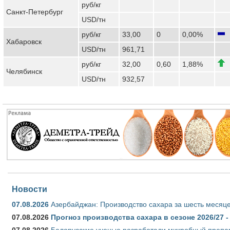
руб/кг
Санкт-Петербург
USD/тн
руб/кг
33,00
0
0,00%
Хабаровск
USD/тн
961,71
руб/кг
32,00
0,60
1,88%
Челябинск
USD/тн
932,57
Новости
07.08.2026
Азербайджан: Производство сахара за шесть месяце
07.08.2026
Прогноз производства сахара в сезоне 2026/27 -
07.08.2026
Белорусские ученые разработали микробный препар