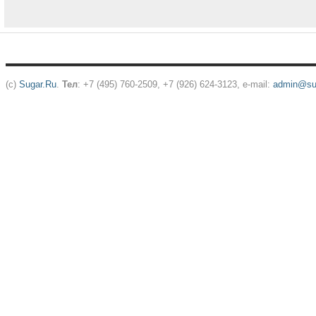
(c)
Sugar.Ru
.
Тел
: +7 (495) 760-2509, +7 (926) 624-3123, e-mail:
admin@sug