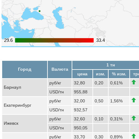
29.6
29.6
33.4
33.4
1 тн
Город
Валюта
цена
изм.
% изм.
тр
руб/кг
32,80
0,20
0,61%
Барнаул
USD/тн
955,88
руб/кг
32,00
0,50
1,56%
Екатеринбург
USD/тн
932,57
руб/кг
32,60
0,10
0,31%
Ижевск
USD/тн
950,05
руб/кг
33,70
0,30
0,89%