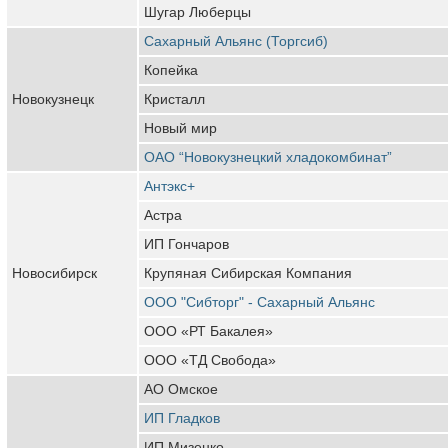
Шугар Люберцы
Сахарный Альянс (Торгсиб)
Копейка
Новокузнецк
Кристалл
Новый мир
ОАО “Новокузнецкий хладокомбинат”
Антэкс+
Астра
ИП Гончаров
Новосибирск
Крупяная Сибирская Компания
ООО "Сибторг" - Сахарный Альянс
ООО «РТ Бакалея»
ООО «ТД Свобода»
АО Омское
ИП Гладков
ИП Мизенко