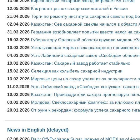
13.05.2026
Кирсановский сахарный завод встречает 65-летие
12.05.2026
Как растет рынок сахарозаменителей в России
21.04.2026
Торги по ремонту института сахарной свеклы под В
02.04.2026
Казахстан: Сев сахарной свеклы начался в области 
31.03.2026
Германия возобновляет попытки ввести налог на сах
19.03.2026
Губернатору Орловской области вручили медаль «За
10.03.2026
Ускользающая маржа свеклосахарного производства
04.03.2026
Усть-Лабинский сахарный завод «Свобода» обновля
19.02.2026
Казахстан: Сахарный завод работает стабильно
15.02.2026
Селекция как колыбель сахарной индустрии
13.02.2026
Мировые цены на сахар упали из-за популярности 
11.02.2026
Усть-Лабинский завод «Свобода» выпускает сахар в 
10.02.2026
Казахстан: Производители сахара прогнозируют кол
03.02.2026
Молдова: Свеклосахарный комплекс: за иллюзию пл
20.01.2026
От руин к рекордам: формула успеха сахарного гиг
News in English (delayed)
07.08.2026
Daily Off-Exchange Sugar Indexes of MOEX as of Augu