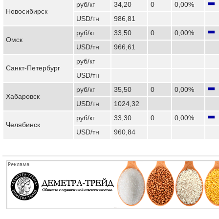
руб/кг
34,20
0
0,00%
Новосибирск
USD/тн
986,81
руб/кг
33,50
0
0,00%
Омск
USD/тн
966,61
руб/кг
Санкт-Петербург
USD/тн
руб/кг
35,50
0
0,00%
Хабаровск
USD/тн
1024,32
руб/кг
33,30
0
0,00%
Челябинск
USD/тн
960,84