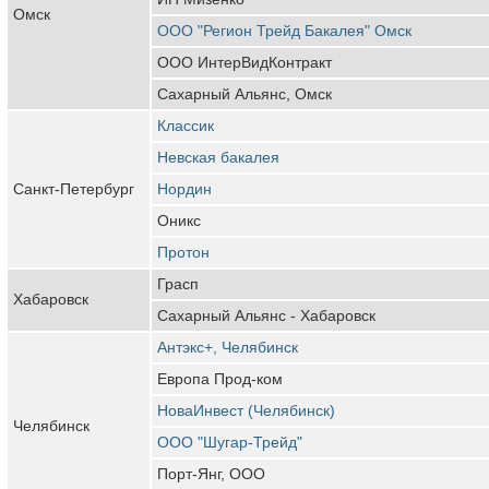
Омск
ООО "Регион Трейд Бакалея" Омск
ООО ИнтерВидКонтракт
Сахарный Альянс, Омск
Классик
Невская бакалея
Санкт-Петербург
Нордин
Оникс
Протон
Грасп
Хабаровск
Сахарный Альянс - Хабаровск
Антэкс+, Челябинск
Европа Прод-ком
НоваИнвест (Челябинск)
Челябинск
ООО "Шугар-Трейд"
Порт-Янг, ООО