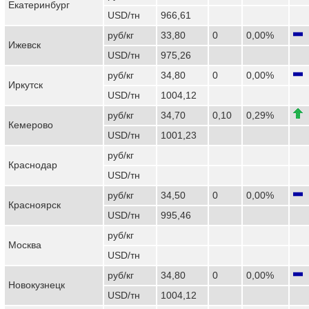
Екатеринбург
USD/тн
966,61
руб/кг
33,80
0
0,00%
Ижевск
USD/тн
975,26
руб/кг
34,80
0
0,00%
Иркутск
USD/тн
1004,12
руб/кг
34,70
0,10
0,29%
Кемерово
USD/тн
1001,23
руб/кг
Краснодар
USD/тн
руб/кг
34,50
0
0,00%
Красноярск
USD/тн
995,46
руб/кг
Москва
USD/тн
руб/кг
34,80
0
0,00%
Новокузнецк
USD/тн
1004,12