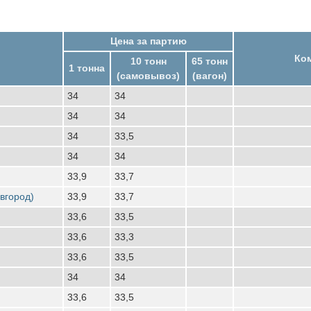
Цена за партию
Ко
10 тонн
65 тонн
1 тонна
(самовывоз)
(вагон)
34
34
34
34
34
33,5
34
34
33,9
33,7
вгород)
33,9
33,7
33,6
33,5
33,6
33,3
33,6
33,5
34
34
33,6
33,5