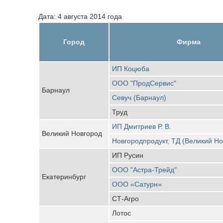
Дата: 4 августа 2014 года
Город
Фирма
ИП Коцюба
ООО "ПродСервис"
Барнаул
Севуч (Барнаул)
Труд
ИП Дмитриев Р. В.
Великий Новгород
Новгородпродукт, ТД (Великий Но
ИП Русин
ООО "Астра-Трейд"
Екатеринбург
ООО «Сатурн»
СТ-Агро
Лотос