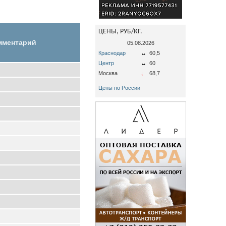
ЦЕНЫ, РУБ/КГ.
мментарий
05.08.2026
Краснодар
↔
60,5
Центр
↔
60
Москва
↓
68,7
Цены по России