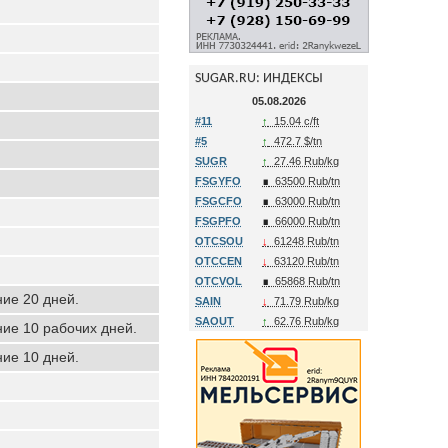
SUGAR.RU: ИНДЕКСЫ
05.08.2026
#11
↑
15.04 c/ft
#5
↑
472.7 $/tn
SUGR
↑
27.46 Rub/kg
FSGYFO
∎
63500 Rub/tn
FSGCFO
∎
63000 Rub/tn
FSGPFO
∎
66000 Rub/tn
OTCSOU
↓
61248 Rub/tn
OTCCEN
↓
63120 Rub/tn
OTCVOL
∎
65868 Rub/tn
ние 20 дней.
SAIN
↓
71.79 Rub/kg
SAOUT
↑
62.76 Rub/kg
ние 10 рабочих дней.
ние 10 дней.