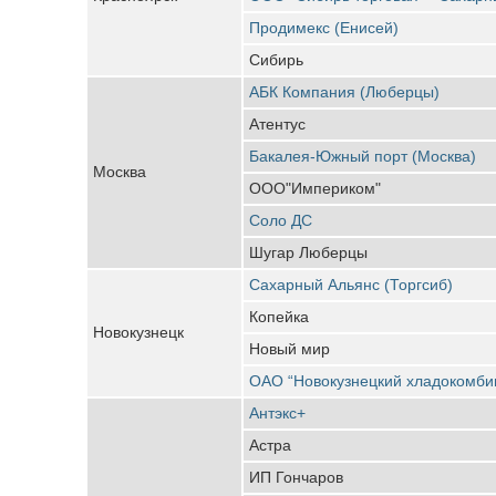
Продимекс (Енисей)
Сибирь
АБК Компания (Люберцы)
Атентус
Бакалея-Южный порт (Москва)
Москва
ООО"Империком"
Соло ДС
Шугар Люберцы
Сахарный Альянс (Торгсиб)
Копейка
Новокузнецк
Новый мир
ОАО “Новокузнецкий хладокомби
Антэкс+
Астра
ИП Гончаров