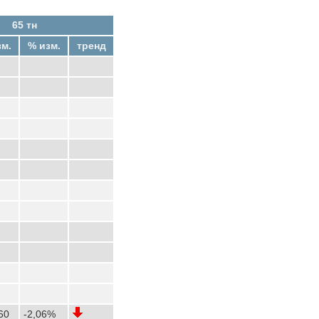
65 тн
зм.
% изм.
тренд
60
-2,06%