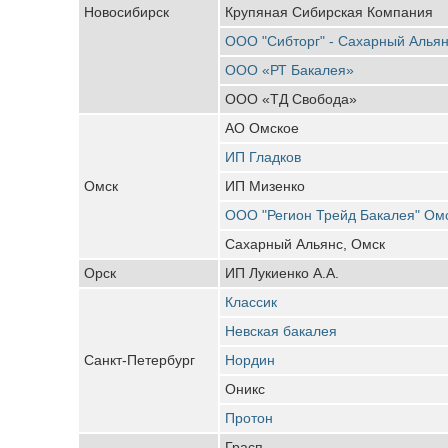
Новосибирск
Крупяная Сибирская Компания
ООО "Сибторг" - Сахарный Алья
ООО «РТ Бакалея»
ООО «ТД Свобода»
АО Омское
ИП Гладков
Омск
ИП Мизенко
ООО "Регион Трейд Бакалея" Ом
Сахарный Альянс, Омск
Орск
ИП Лукиенко А.А.
Классик
Невская бакалея
Санкт-Петербург
Нордин
Оникс
Протон
Грасп