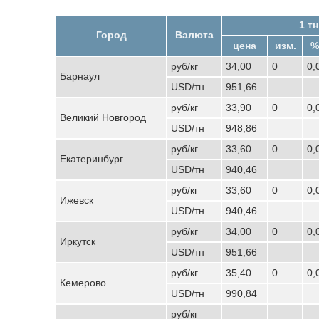
1 тн
Город
Валюта
цена
изм.
%
руб/кг
34,00
0
0,
Барнаул
USD/тн
951,66
руб/кг
33,90
0
0,
Великий Новгород
USD/тн
948,86
руб/кг
33,60
0
0,
Екатеринбург
USD/тн
940,46
руб/кг
33,60
0
0,
Ижевск
USD/тн
940,46
руб/кг
34,00
0
0,
Иркутск
USD/тн
951,66
руб/кг
35,40
0
0,
Кемерово
USD/тн
990,84
руб/кг