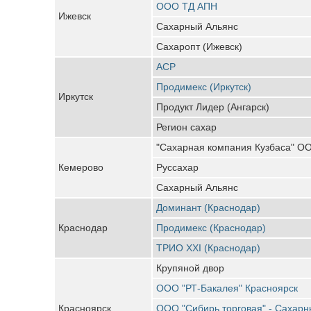
ООО ТД АПН
Ижевск
Сахарный Альянс
Сахаропт (Ижевск)
АСР
Продимекс (Иркутск)
Иркутск
Продукт Лидер (Ангарск)
Регион сахар
"Сахарная компания Кузбаса" О
Кемерово
Руссахар
Сахарный Альянс
Доминант (Краснодар)
Краснодар
Продимекс (Краснодар)
ТРИО XXI (Краснодар)
Крупяной двор
ООО "РТ-Бакалея" Красноярск
Красноярск
ООО "Сибирь торговая" - Сахарн