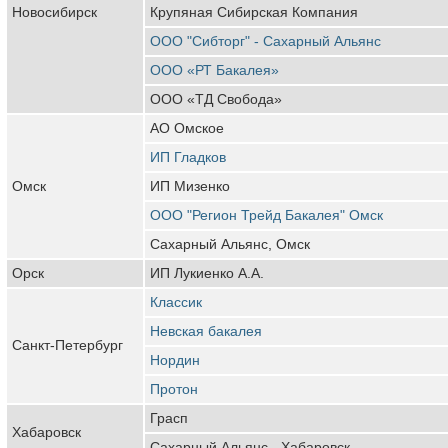
Новосибирск
Крупяная Сибирская Компания
ООО "Сибторг" - Сахарный Альянс
ООО «РТ Бакалея»
ООО «ТД Свобода»
АО Омское
ИП Гладков
Омск
ИП Мизенко
ООО "Регион Трейд Бакалея" Омск
Сахарный Альянс, Омск
Орск
ИП Лукиенко А.А.
Классик
Невская бакалея
Санкт-Петербург
Нордин
Протон
Грасп
Хабаровск
Сахарный Альянс - Хабаровск