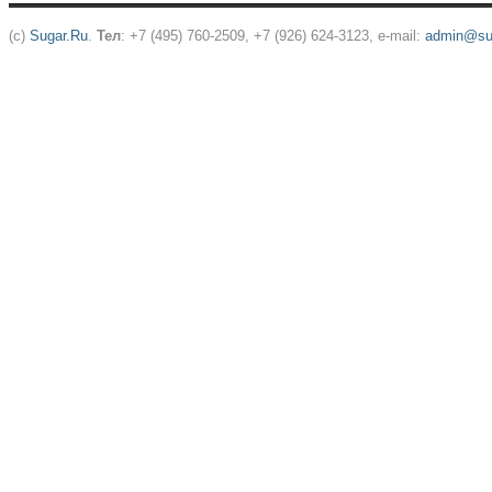
(c)
Sugar.Ru
.
Тел
: +7 (495) 760-2509, +7 (926) 624-3123, e-mail:
admin@sug