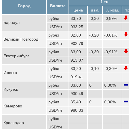
1 тн
Город
Валюта
цена
изм.
% изм.
т
руб/кг
33,70
-0,30
-0,89%
Барнаул
USD/тн
933,25
руб/кг
32,60
-0,20
-0,61%
Великий Новгород
USD/тн
902,79
руб/кг
33,00
-0,30
-0,91%
Екатеринбург
USD/тн
913,87
руб/кг
33,20
-0,10
-0,30%
Ижевск
USD/тн
919,41
руб/кг
33,60
0
0,00%
Иркутск
USD/тн
930,49
руб/кг
35,40
0
0,00%
Кемерово
USD/тн
980,33
руб/кг
Краснодар
USD/тн