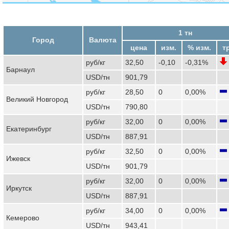
1 тн
Город
Валюта
цена
изм.
% изм.
т
руб/кг
32,50
-0,10
-0,31%
Барнаул
USD/тн
901,79
руб/кг
28,50
0
0,00%
Великий Новгород
USD/тн
790,80
руб/кг
32,00
0
0,00%
Екатеринбург
USD/тн
887,91
руб/кг
32,50
0
0,00%
Ижевск
USD/тн
901,79
руб/кг
32,00
0
0,00%
Иркутск
USD/тн
887,91
руб/кг
34,00
0
0,00%
Кемерово
USD/тн
943,41