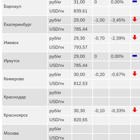
руб/кг
31,00
0
0,00%
Барнаул
USD/тн
839,61
руб/кг
29,00
-1,00
-3,45%
Екатеринбург
USD/тн
785,44
руб/кг
29,30
-0,70
-2,39%
Ижевск
USD/тн
793,57
руб/кг
29,00
0
0,00%
Иркутск
USD/тн
785,44
руб/кг
30,00
-0,20
-0,67%
Кемерово
USD/тн
812,53
руб/кг
Краснодар
USD/тн
руб/кг
30,30
-0,10
-0,33%
Красноярск
USD/тн
820,65
руб/кг
Москва
USD/тн