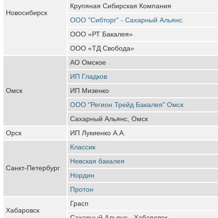
Крупяная Сибирская Компания
Новосибирск
ООО "Сибторг" - Сахарный Альянс
ООО «РТ Бакалея»
ООО «ТД Свобода»
АО Омское
ИП Гладков
Омск
ИП Мизенко
ООО "Регион Трейд Бакалея" Омск
Сахарный Альянс, Омск
Орск
ИП Лукиенко А.А.
Классик
Невская бакалея
Санкт-Петербург
Нордин
Протон
Грасп
Хабаровск
Сахарный Альянс - Хабаровск