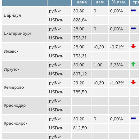
цена
изм.
% изм.
тр
руб/кг
30,80
0
0,00%
Барнаул
USD/тн
828,64
руб/кг
28,00
0
0,00%
Екатеринбург
USD/тн
753,31
руб/кг
28,00
-0,20
-0,71%
Ижевск
USD/тн
753,31
руб/кг
30,00
1,00
3,33%
Иркутск
USD/тн
807,12
руб/кг
29,20
-0,30
-1,03%
Кемерово
USD/тн
785,59
руб/кг
Краснодар
USD/тн
руб/кг
30,20
0
0,00%
Красноярск
USD/тн
812,50
руб/кг