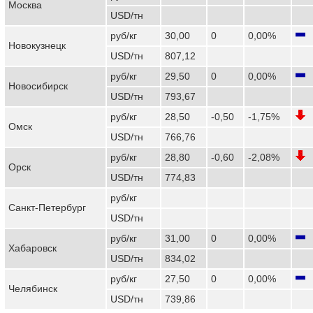
Москва
USD/тн
руб/кг
30,00
0
0,00%
Новокузнецк
USD/тн
807,12
руб/кг
29,50
0
0,00%
Новосибирск
USD/тн
793,67
руб/кг
28,50
-0,50
-1,75%
Омск
USD/тн
766,76
руб/кг
28,80
-0,60
-2,08%
Орск
USD/тн
774,83
руб/кг
Санкт-Петербург
USD/тн
руб/кг
31,00
0
0,00%
Хабаровск
USD/тн
834,02
руб/кг
27,50
0
0,00%
Челябинск
USD/тн
739,86