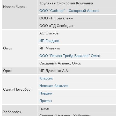
Крупяная Сибирская Компания
Новосибирск
ООО "Сибторг" - Сахарный Альянс
ООО «РТ Бакалея»
ООО «ТД Свобода»
АО Омское
ИП Гладков
Омск
ИП Мизенко
ООО "Регион Трейд Бакалея" Омск
Сахарный Альянс, Омск
Орск
ИП Лукиенко А.А.
Классик
Невская бакалея
Санкт-Петербург
Нордин
Протон
Грасп
Хабаровск
Сахарный Альянс - Хабаровск