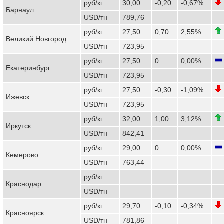
руб/кг
30,00
-0,20
-0,67%
Барнаул
USD/тн
789,76
руб/кг
27,50
0,70
2,55%
Великий Новгород
USD/тн
723,95
руб/кг
27,50
0
0,00%
Екатеринбург
USD/тн
723,95
руб/кг
27,50
-0,30
-1,09%
Ижевск
USD/тн
723,95
руб/кг
32,00
1,00
3,12%
Иркутск
USD/тн
842,41
руб/кг
29,00
0
0,00%
Кемерово
USD/тн
763,44
руб/кг
Краснодар
USD/тн
руб/кг
29,70
-0,10
-0,34%
Красноярск
USD/тн
781,86