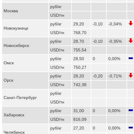
руб/кг
Москва
USD/тн
руб/кг
29,20
-0,10
-0,34%
Новокузнецк
USD/тн
768,70
руб/кг
28,70
-0,10
-0,35%
Новосибирск
USD/тн
755,54
руб/кг
28,50
0
0,00%
Омск
USD/тн
750,27
руб/кг
28,20
-0,20
-0,71%
Орск
USD/тн
742,38
руб/кг
Санкт-Петербург
USD/тн
руб/кг
31,00
0
0,00%
Хабаровск
USD/тн
816,09
руб/кг
27,20
0
0,00%
Челябинск