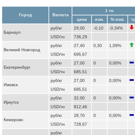
1 тн
Город
Валюта
цена
изм.
% изм.
т
руб/кг
29,00
-0,10
-0,34%
Барнаул
USD/тн
736,29
руб/кг
27,40
0,30
1,09%
Великий Новгород
USD/тн
695,67
руб/кг
27,00
0
0,00%
Екатеринбург
USD/тн
685,51
руб/кг
27,00
0
0,00%
Ижевск
USD/тн
685,51
руб/кг
32,00
0
0,00%
Иркутск
USD/тн
812,46
руб/кг
28,70
0
0,00%
Кемерово
USD/тн
728,67
руб/кг