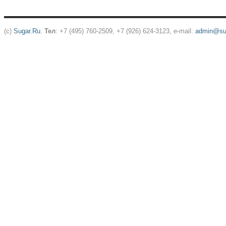
(c)
Sugar.Ru
.
Тел
: +7 (495) 760-2509, +7 (926) 624-3123, e-mail:
admin@sug