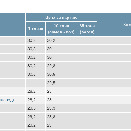
Цена за партию
Ко
10 тонн
65 тонн
1 тонна
(самовывоз)
(вагон)
30,2
30,2
30,3
30
30,2
30
30,2
29,8
30,5
30,5
29,5
28,2
28
вгород)
28,2
28
29,5
29,3
29,2
28,8
29,2
29