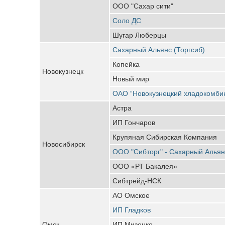
ООО "Сахар сити"
Соло ДС
Шугар Люберцы
Сахарный Альянс (Торгсиб)
Копейка
Новокузнецк
Новый мир
ОАО “Новокузнецкий хладокомби
Астра
ИП Гончаров
Крупяная Сибирская Компания
Новосибирск
ООО "Сибторг" - Сахарный Альян
ООО «РТ Бакалея»
Сибтрейд-НСК
АО Омское
ИП Гладков
Омск
ИП Мизенко