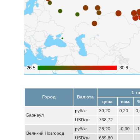
26.5
26.5
30.9
30.9
1 тн
Город
Валюта
цена
изм.
%
руб/кг
30,20
0,20
0
Барнаул
USD/тн
738,72
руб/кг
28,20
-0,30
-
Великий Новгород
USD/тн
689,80