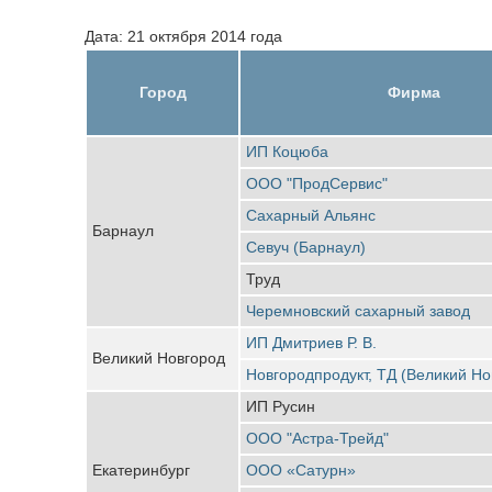
Дата: 21 октября 2014 года
Город
Фирма
ИП Коцюба
ООО "ПродСервис"
Сахарный Альянс
Барнаул
Севуч (Барнаул)
Труд
Черемновский сахарный завод
ИП Дмитриев Р. В.
Великий Новгород
Новгородпродукт, ТД (Великий Но
ИП Русин
ООО "Астра-Трейд"
Екатеринбург
ООО «Сатурн»