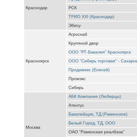
Краснодар
РСК
ТРИО XXI (Краснодар)
Эбису
Агроснаб
Крупяной двор
ООО "РТ-Бакалея" Красноярск
Красноярск
ООО "Сибирь торговая" - Сахарн
Продимекс (Енисей)
Промэкс
Сибирь
АБК Компания (Люберцы)
Атентус
Бакалейщик, ТД (Раменское)
Белый Город, ТД, ООО
Москва
ОАО "Раменская реалбаза"