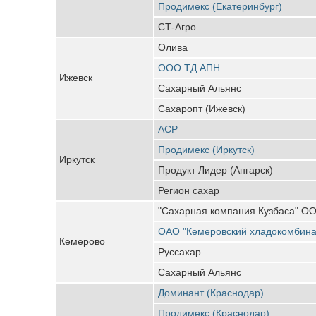
Продимекс (Екатеринбург)
СТ-Агро
Олива
ООО ТД АПН
Ижевск
Сахарный Альянс
Сахаропт (Ижевск)
АСР
Продимекс (Иркутск)
Иркутск
Продукт Лидер (Ангарск)
Регион сахар
"Сахарная компания Кузбаса" О
ОАО "Кемеровский хладокомбина
Кемерово
Руссахар
Сахарный Альянс
Доминант (Краснодар)
Продимекс (Краснодар)