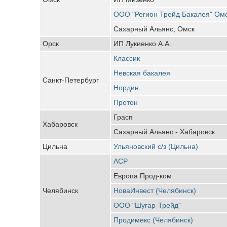
ООО "Регион Трейд Бакалея" Ом
Сахарный Альянс, Омск
Орск
ИП Лукиенко А.А.
Классик
Невская бакалея
Санкт-Петербург
Нордин
Протон
Грасп
Хабаровск
Сахарный Альянс - Хабаровск
Цильна
Ульяновский с/з (Цильна)
АСР
Европа Прод-ком
Челябинск
НоваИнвест (Челябинск)
ООО "Шугар-Трейд"
Продимекс (Челябинск)