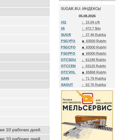
SUGAR.RU: ИНДЕКСЫ
05.08.2026
#11
↑
15.04 c/ft
#5
↑
472.7 $/tn
SUGR
↑
27.46 Rub/kg
FSGYFO
∎
63500 Rub/tn
FSGCFO
∎
63000 Rub/tn
FSGPFO
∎
66000 Rub/tn
OTCSOU
↓
61248 Rub/tn
OTCCEN
↓
63120 Rub/tn
OTCVOL
∎
65868 Rub/tn
SAIN
↓
71.79 Rub/kg
SAOUT
↑
62.76 Rub/kg
ние 10 рабочих дней.
ние 10 рабочих дней.