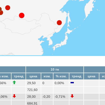
10 тн
 изм.
тренд
цена
изм.
% изм.
тренд
цена
и
,66%
29,50
0
0,00%
721,60
1,06%
28,00
-0,20
-0,71%
684,91