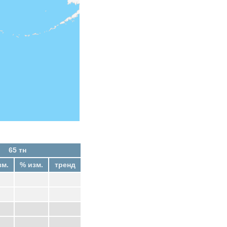
65 тн
зм.
% изм.
тренд