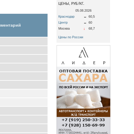
ЦЕНЫ, РУБ/КГ.
05.08.2026
Краснодар
↔
60,5
Центр
↔
60
мментарий
Москва
↓
68,7
Цены по России