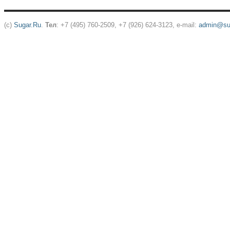
(c)
Sugar.Ru
.
Тел
: +7 (495) 760-2509, +7 (926) 624-3123, e-mail:
admin@sug