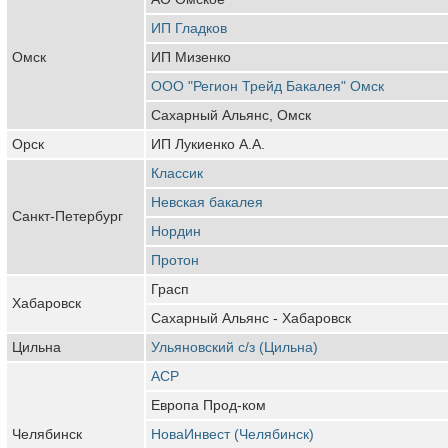
ИП Гладков
Омск
ИП Мизенко
ООО "Регион Трейд Бакалея" Омск
Сахарный Альянс, Омск
Орск
ИП Лукиенко А.А.
Классик
Невская бакалея
Санкт-Петербург
Нордин
Протон
Грасп
Хабаровск
Сахарный Альянс - Хабаровск
Цильна
Ульяновский с/з (Цильна)
АСР
Европа Прод-ком
Челябинск
НоваИнвест (Челябинск)