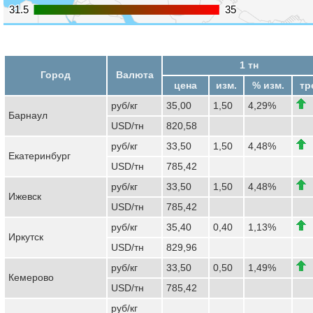
31.5
31.5
35
35
1 тн
Город
Валюта
цена
изм.
% изм.
тр
руб/кг
35,00
1,50
4,29%
Барнаул
USD/тн
820,58
руб/кг
33,50
1,50
4,48%
Екатеринбург
USD/тн
785,42
руб/кг
33,50
1,50
4,48%
Ижевск
USD/тн
785,42
руб/кг
35,40
0,40
1,13%
Иркутск
USD/тн
829,96
руб/кг
33,50
0,50
1,49%
Кемерово
USD/тн
785,42
руб/кг