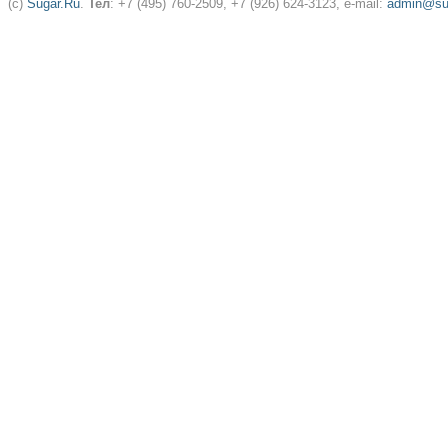
(c)
Sugar.Ru
.
Тел
: +7 (495) 760-2509, +7 (926) 624-3123, e-mail:
admin@sug