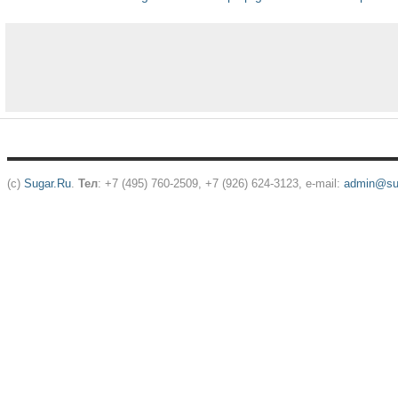
(c)
Sugar.Ru
.
Тел
: +7 (495) 760-2509, +7 (926) 624-3123, e-mail:
admin@sug