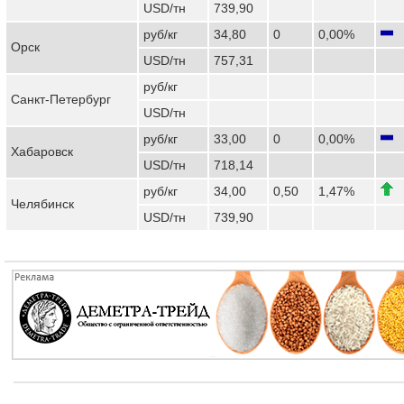
USD/тн
739,90
руб/кг
34,80
0
0,00%
Орск
USD/тн
757,31
руб/кг
Санкт-Петербург
USD/тн
руб/кг
33,00
0
0,00%
Хабаровск
USD/тн
718,14
руб/кг
34,00
0,50
1,47%
Челябинск
USD/тн
739,90