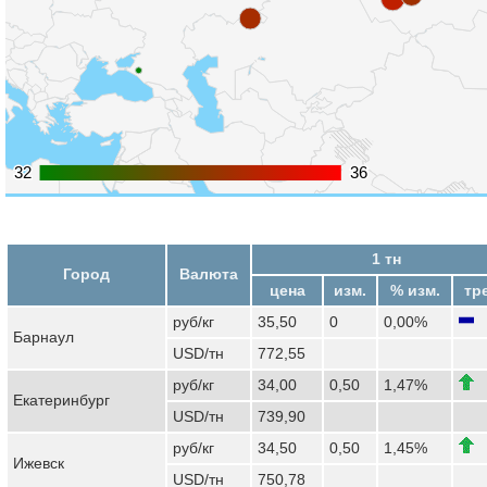
32
32
36
36
1 тн
Город
Валюта
цена
изм.
% изм.
тр
руб/кг
35,50
0
0,00%
Барнаул
USD/тн
772,55
руб/кг
34,00
0,50
1,47%
Екатеринбург
USD/тн
739,90
руб/кг
34,50
0,50
1,45%
Ижевск
USD/тн
750,78