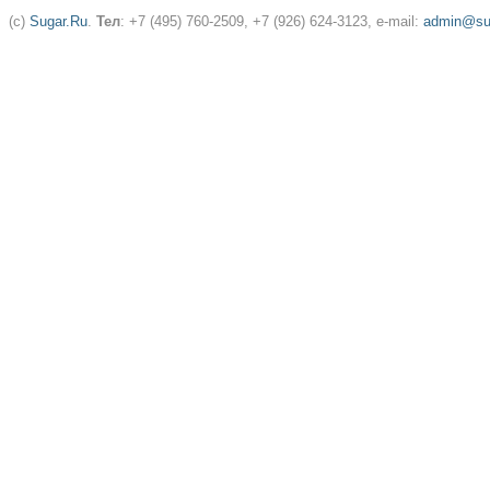
(c)
Sugar.Ru
.
Тел
: +7 (495) 760-2509, +7 (926) 624-3123, e-mail:
admin@sug