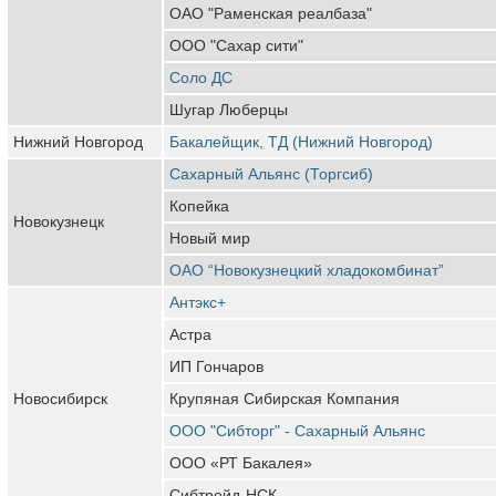
ОАО "Раменская реалбаза"
ООО "Сахар сити"
Соло ДС
Шугар Люберцы
Нижний Новгород
Бакалейщик, ТД (Нижний Новгород)
Сахарный Альянс (Торгсиб)
Копейка
Новокузнецк
Новый мир
ОАО “Новокузнецкий хладокомбинат”
Антэкс+
Астра
ИП Гончаров
Новосибирск
Крупяная Сибирская Компания
ООО "Сибторг" - Сахарный Альянс
ООО «РТ Бакалея»
Сибтрейд-НСК