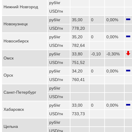
руб/кг
Нижний Новгород
USD/тн
руб/кг
35,00
0
0,00%
Новокузнецк
USD/тн
778,20
руб/кг
35,20
0
0,00%
Новосибирск
USD/тн
782,64
руб/кг
33,80
-0,10
-0,30%
Омск
USD/тн
751,52
руб/кг
34,20
0
0,00%
Орск
USD/тн
760,41
руб/кг
Санкт-Петербург
USD/тн
руб/кг
33,00
0
0,00%
Хабаровск
USD/тн
733,73
руб/кг
Цильна
USD/тн