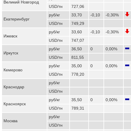
Великий Новгород
USD/тн
727,06
руб/кг
33,70
-0,10
-0,30%
Екатеринбург
USD/тн
749,29
руб/кг
33,60
-0,10
-0,30%
Ижевск
USD/тн
747,07
руб/кг
36,50
0
0,00%
Иркутск
USD/тн
811,55
руб/кг
35,00
0
0,00%
Кемерово
USD/тн
778,20
руб/кг
Краснодар
USD/тн
руб/кг
35,50
0
0,00%
Красноярск
USD/тн
789,31
руб/кг
Москва
USD/тн