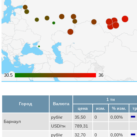
30.5
30.5
36
36
1 тн
Город
Валюта
цена
изм.
% изм.
т
руб/кг
35,50
0
0,00%
Барнаул
USD/тн
789,31
руб/кг
32,70
0
0,00%