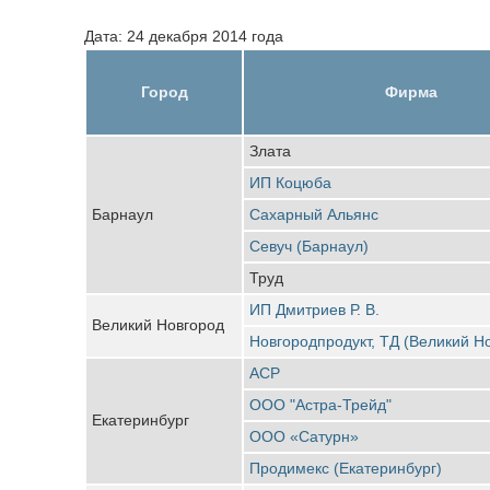
Дата: 24 декабря 2014 года
Город
Фирма
Злата
ИП Коцюба
Барнаул
Сахарный Альянс
Севуч (Барнаул)
Труд
ИП Дмитриев Р. В.
Великий Новгород
Новгородпродукт, ТД (Великий Н
АСР
ООО "Астра-Трейд"
Екатеринбург
ООО «Сатурн»
Продимекс (Екатеринбург)