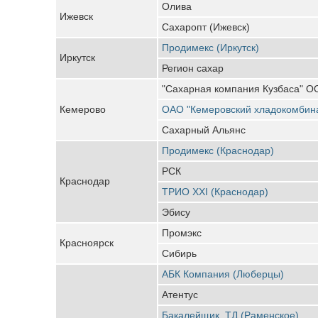
Олива
Ижевск
Сахаропт (Ижевск)
Продимекс (Иркутск)
Иркутск
Регион сахар
"Сахарная компания Кузбаса" 
Кемерово
ОАО "Кемеровский хладокомбин
Сахарный Альянс
Продимекс (Краснодар)
РСК
Краснодар
ТРИО XXI (Краснодар)
Эбису
Промэкс
Красноярск
Сибирь
АБК Компания (Люберцы)
Атентус
Бакалейщик, ТД (Раменское)