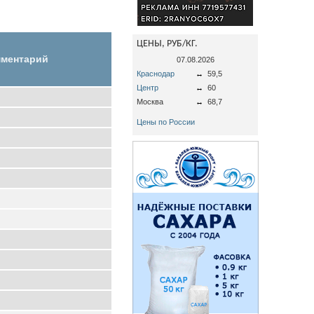
ЦЕНЫ, РУБ/КГ.
ментарий
07.08.2026
Краснодар
↔
59,5
Центр
↔
60
Москва
↔
68,7
Цены по России