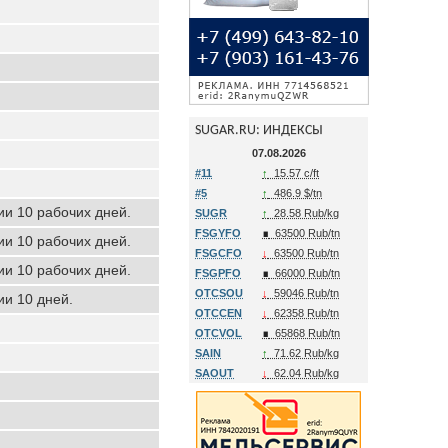
SUGAR.RU: ИНДЕКСЫ
07.08.2026
#11
↑
15.57 c/ft
#5
↑
486.9 $/tn
ии 10 рабочих дней.
SUGR
↑
28.58 Rub/kg
FSGYFO
∎
63500 Rub/tn
ии 10 рабочих дней.
FSGCFO
↓
63500 Rub/tn
ии 10 рабочих дней.
FSGPFO
∎
66000 Rub/tn
OTCSOU
↓
59046 Rub/tn
ии 10 дней.
OTCCEN
↓
62358 Rub/tn
OTCVOL
∎
65868 Rub/tn
SAIN
↑
71.62 Rub/kg
SAOUT
↓
62.04 Rub/kg