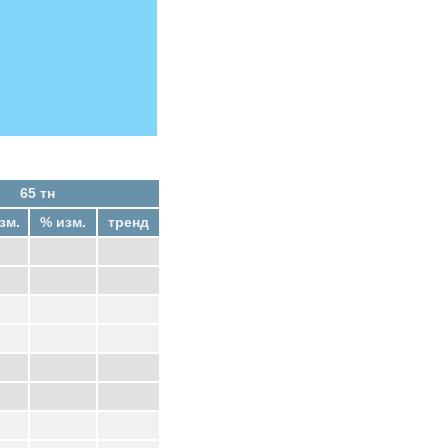
65 тн
зм.
% изм.
тренд