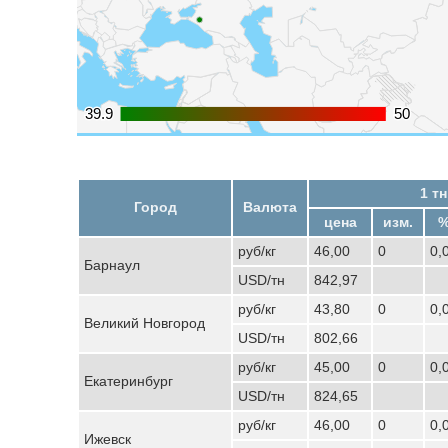
39.9
39.9
50
50
1 тн
Город
Валюта
цена
изм.
%
руб/кг
46,00
0
0,
Барнаул
USD/тн
842,97
руб/кг
43,80
0
0,
Великий Новгород
USD/тн
802,66
руб/кг
45,00
0
0,
Екатеринбург
USD/тн
824,65
руб/кг
46,00
0
0,
Ижевск