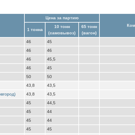
Цена за партию
Ком
10 тонн
65 тонн
1 тонна
(самовывоз)
(вагон)
46
45
46
46
46
45,5
46
45
50
50
43,8
43,5
овгород)
43,8
43,5
45
44,5
45
44
45
44
45
45