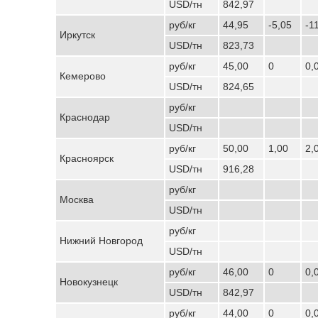
USD/тн
842,97
руб/кг
44,95
-5,05
-1
Иркутск
USD/тн
823,73
руб/кг
45,00
0
0,
Кемерово
USD/тн
824,65
руб/кг
Краснодар
USD/тн
руб/кг
50,00
1,00
2,
Красноярск
USD/тн
916,28
руб/кг
Москва
USD/тн
руб/кг
Нижний Новгород
USD/тн
руб/кг
46,00
0
0,
Новокузнецк
USD/тн
842,97
руб/кг
44,00
0
0,