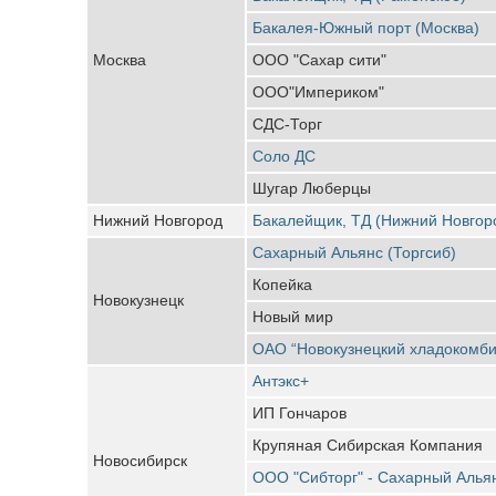
Бакалея-Южный порт (Москва)
Москва
ООО "Сахар сити"
ООО"Империком"
СДС-Торг
Соло ДС
Шугар Люберцы
Нижний Новгород
Бакалейщик, ТД (Нижний Новгор
Сахарный Альянс (Торгсиб)
Копейка
Новокузнецк
Новый мир
ОАО “Новокузнецкий хладокомби
Антэкс+
ИП Гончаров
Крупяная Сибирская Компания
Новосибирск
ООО "Сибторг" - Сахарный Алья