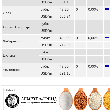
USD/тн
691,11
руб/кг
47,20
0
0,00%
Орск
USD/тн
686,74
руб/кг
Санкт-Петербург
USD/тн
руб/кг
49,00
0
0,00%
Хабаровск
USD/тн
712,93
руб/кг
Цильна
USD/тн
руб/кг
47,50
0
0,00%
Челябинск
USD/тн
691,11