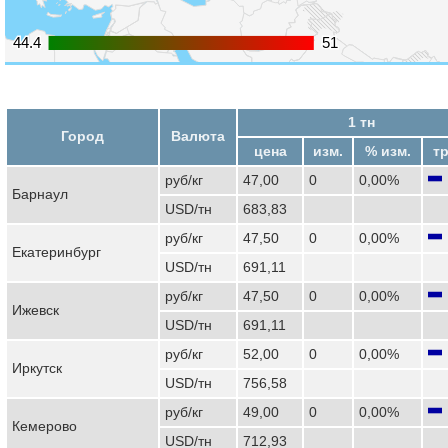
44.4
44.4
51
51
1 тн
Город
Валюта
цена
изм.
% изм.
т
руб/кг
47,00
0
0,00%
Барнаул
USD/тн
683,83
руб/кг
47,50
0
0,00%
Екатеринбург
USD/тн
691,11
руб/кг
47,50
0
0,00%
Ижевск
USD/тн
691,11
руб/кг
52,00
0
0,00%
Иркутск
USD/тн
756,58
руб/кг
49,00
0
0,00%
Кемерово
USD/тн
712,93