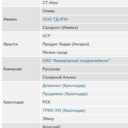
СТ-Агро
Олива
Ижевск
ООО ТД АПН
Сахаропт (Ижевск)
АСР
Иркутск
Продукт Лидер (Ангарск)
Регион сахар
ОАО "Кемеровский хладокомбинат"
Кемерово
Руссахар
Сахарный Альянс
Доминант (Краснодар)
Продимекс (Краснодар)
Краснодар
РСК
ТРИО XXI (Краснодар)
Эбису
Агроснаб