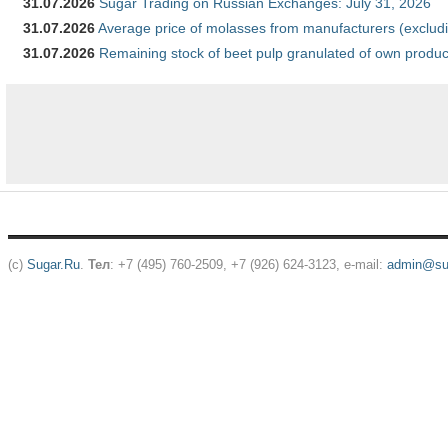
31.07.2026
Sugar Trading on Russian Exchanges: July 31, 2026
31.07.2026
Average price of molasses from manufacturers (exclud
31.07.2026
Remaining stock of beet pulp granulated of own produc
(c)
Sugar.Ru
.
Тел
: +7 (495) 760-2509, +7 (926) 624-3123, e-mail:
admin@sug