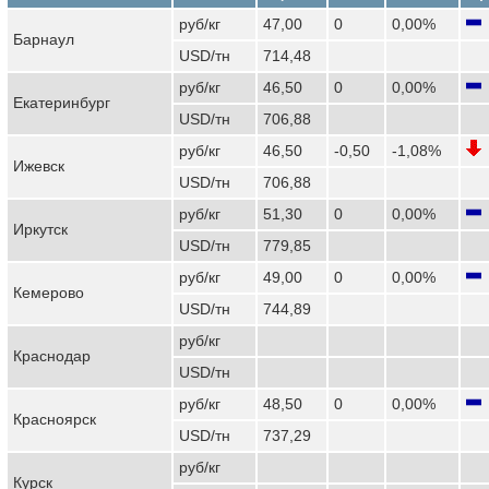
руб/кг
47,00
0
0,00%
Барнаул
USD/тн
714,48
руб/кг
46,50
0
0,00%
Екатеринбург
USD/тн
706,88
руб/кг
46,50
-0,50
-1,08%
Ижевск
USD/тн
706,88
руб/кг
51,30
0
0,00%
Иркутск
USD/тн
779,85
руб/кг
49,00
0
0,00%
Кемерово
USD/тн
744,89
руб/кг
Краснодар
USD/тн
руб/кг
48,50
0
0,00%
Красноярск
USD/тн
737,29
руб/кг
Курск