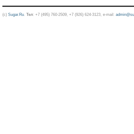
(c)
Sugar.Ru
.
Тел
: +7 (495) 760-2509, +7 (926) 624-3123, e-mail:
admin@sug