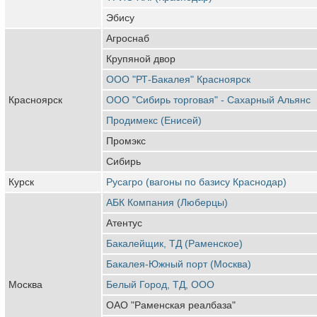
Эбису
Агроснаб
Крупяной двор
ООО "РТ-Бакалея" Красноярск
Красноярск
ООО "Сибирь торговая" - Сахарный Альянс
Продимекс (Енисей)
Промэкс
Сибирь
Курск
Русагро (вагоны по базису Краснодар)
АБК Компания (Люберцы)
Атентус
Бакалейщик, ТД (Раменское)
Бакалея-Южный порт (Москва)
Москва
Белый Город, ТД, ООО
ОАО "Раменская реалбаза"