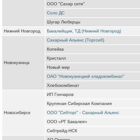
ООО "Сахар сити"
Соло ДС
Шугар Люберцы
Нижний Новгород
Бакалейщик, ТД (Нижний Новгород)
Сахарный Альянс (Торгсиб)
Копейка
Кристалл
Новокузнецк
Новый мир
ОАО “Новокузнецкий хладокомбинат”
Хлебокомбинат
ИП Гончаров
Крупяная Сибирская Компания
Новосибирск
ООО "Сибторг" - Сахарный Альянс
ООО «РТ Бакалея»
Сибтрейд-НСК
АО Омское