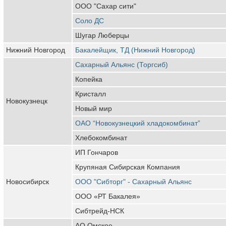
ООО "Сахар сити"
Соло ДС
Шугар Люберцы
Нижний Новгород
Бакалейщик, ТД (Нижний Новгород)
Сахарный Альянс (Торгсиб)
Копейка
Кристалл
Новокузнецк
Новый мир
ОАО “Новокузнецкий хладокомбинат”
Хлебокомбинат
ИП Гончаров
Крупяная Сибирская Компания
Новосибирск
ООО "Сибторг" - Сахарный Альянс
ООО «РТ Бакалея»
Сибтрейд-НСК
АО Омское