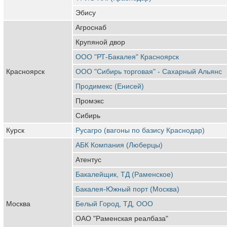
Эбису
Агроснаб
Крупяной двор
ООО "РТ-Бакалея" Красноярск
Красноярск
ООО "Сибирь торговая" - Сахарный Альянс
Продимекс (Енисей)
Промэкс
Сибирь
Курск
Русагро (вагоны по базису Краснодар)
АБК Компания (Люберцы)
Атентус
Бакалейщик, ТД (Раменское)
Бакалея-Южный порт (Москва)
Москва
Белый Город, ТД, ООО
ОАО "Раменская реалбаза"