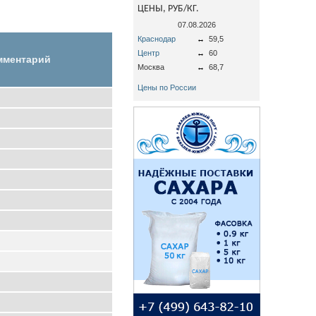
ЦЕНЫ, РУБ/КГ.
07.08.2026
Краснодар
↔
59,5
Центр
↔
60
мментарий
Москва
↔
68,7
Цены по России