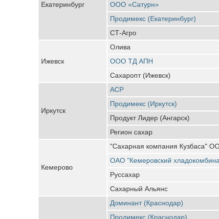
Екатеринбург
ООО «Сатурн»
Продимекс (Екатеринбург)
СТ-Агро
Олива
Ижевск
ООО ТД АПН
Сахаропт (Ижевск)
АСР
Продимекс (Иркутск)
Иркутск
Продукт Лидер (Ангарск)
Регион сахар
"Сахарная компания Кузбаса" О
ОАО "Кемеровский хладокомбина
Кемерово
Руссахар
Сахарный Альянс
Доминант (Краснодар)
Продимекс (Краснодар)