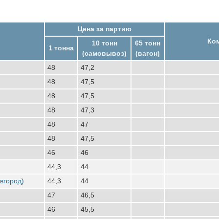
Цена за партию
Ко
10 тонн
65 тонн
1 тонна
(самовывоз)
(вагон)
48
47,2
48
47,5
48
47,5
48
47,3
48
47
48
47,5
46
46
44,3
44
вгород)
44,3
44
47
46,5
46
45,5