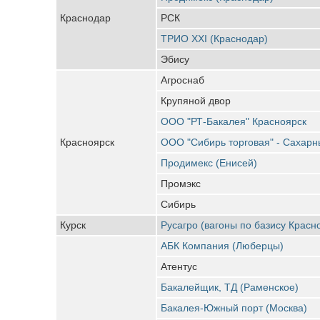
Краснодар
РСК
ТРИО XXI (Краснодар)
Эбису
Агроснаб
Крупяной двор
ООО "РТ-Бакалея" Красноярск
Красноярск
ООО "Сибирь торговая" - Сахарн
Продимекс (Енисей)
Промэкс
Сибирь
Курск
Русагро (вагоны по базису Красн
АБК Компания (Люберцы)
Атентус
Бакалейщик, ТД (Раменское)
Бакалея-Южный порт (Москва)