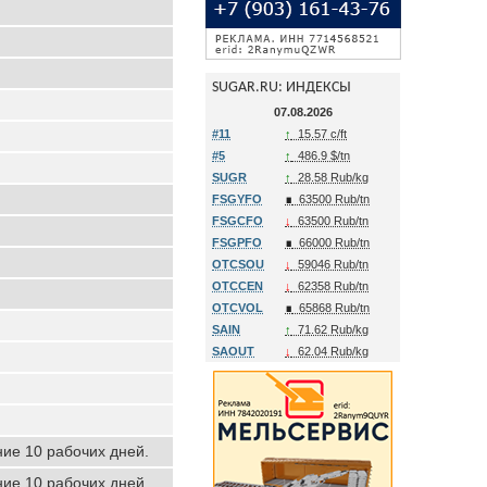
SUGAR.RU: ИНДЕКСЫ
07.08.2026
#11
↑
15.57 c/ft
#5
↑
486.9 $/tn
SUGR
↑
28.58 Rub/kg
FSGYFO
∎
63500 Rub/tn
FSGCFO
↓
63500 Rub/tn
FSGPFO
∎
66000 Rub/tn
OTCSOU
↓
59046 Rub/tn
OTCCEN
↓
62358 Rub/tn
OTCVOL
∎
65868 Rub/tn
SAIN
↑
71.62 Rub/kg
SAOUT
↓
62.04 Rub/kg
ние 10 рабочих дней.
ние 10 рабочих дней.