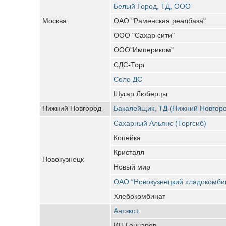
Белый Город, ТД, ООО
Москва
ОАО "Раменская реалбаза"
ООО "Сахар сити"
ООО"Империком"
СДС-Торг
Соло ДС
Шугар Люберцы
Нижний Новгород
Бакалейщик, ТД (Нижний Новгор
Сахарный Альянс (Торгсиб)
Копейка
Кристалл
Новокузнецк
Новый мир
ОАО “Новокузнецкий хладокомби
Хлебокомбинат
Антэкс+
ИП Гончаров