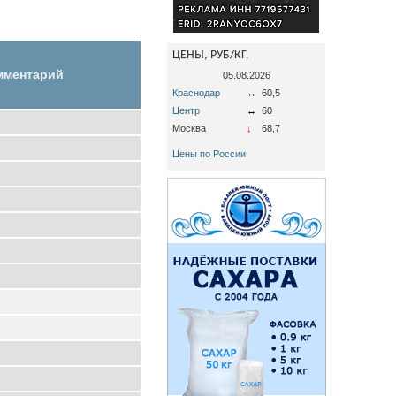
ЦЕНЫ, РУБ/КГ.
мментарий
05.08.2026
Краснодар
↔
60,5
Центр
↔
60
Москва
↓
68,7
Цены по России