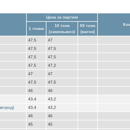
Цена за партию
Ко
10 тонн
65 тонн
1 тонна
(самовывоз)
(вагон)
47,5
47
47,5
47,5
47,5
47,5
47,5
47,2
47
47
47,5
47,5
46
46
43,4
43,2
вгород)
43,4
43,2
46
46
45
45