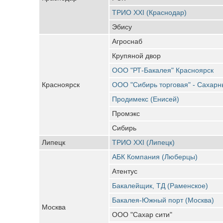
ТРИО XXI (Краснодар)
Эбису
Агроснаб
Крупяной двор
ООО "РТ-Бакалея" Красноярск
Красноярск
ООО "Сибирь торговая" - Сахарн
Продимекс (Енисей)
Промэкс
Сибирь
Липецк
ТРИО ХХI (Липецк)
АБК Компания (Люберцы)
Атентус
Бакалейщик, ТД (Раменское)
Бакалея-Южный порт (Москва)
Москва
ООО "Сахар сити"