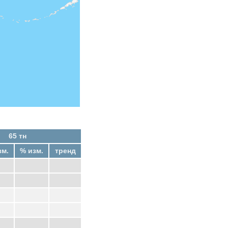
65 тн
зм.
% изм.
тренд