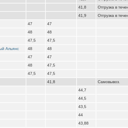
41,8
Отгрузка в тече
41,9
Отгрузка в тече
47
47
48
48
47,5
47,5
ый Альянс
48
48
47
47
48
47,5
47,5
47,5
41,8
Самовывоз.
44,7
44,5
43,5
44
43,88