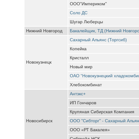
ООО"Империком"
Соло ДС
Шугар Люберцы
Нижний Новгород
Бакалейщик, ТД (Нижний Новгор
Сахарный Альянс (Торгсиб)
Копейка
Кристалл
Новокузнецк
Новый мир
ОАО “Новокузнецкий хладокомби
Хлебокомбинат
Антэкс+
ИП Гончаров
Крупяная Сибирская Компания
Новосибирск
ООО "Сибторг" - Сахарный Алья
ООО «РТ Бакалея»
Сибтрейд-НСК