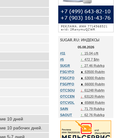
SUGAR.RU: ИНДЕКСЫ
05.08.2026
#11
↑
15.04 c/ft
#5
↑
472.7 $/tn
SUGR
↑
27.46 Rub/kg
FSGYFO
∎
63500 Rub/tn
FSGCFO
∎
63000 Rub/tn
FSGPFO
∎
66000 Rub/tn
OTCSOU
↓
61248 Rub/tn
OTCCEN
↓
63120 Rub/tn
OTCVOL
∎
65868 Rub/tn
SAIN
↓
71.79 Rub/kg
SAOUT
↑
62.76 Rub/kg
ние 10 дней
ние 10 рабочих дней.
ние 5-7 дней.