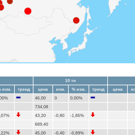
10 тн
 изм.
тренд
цена
изм.
% изм.
тренд
цена
и
,00%
46,00
0
0,00%
734,08
2,07%
43,20
-0,80
-1,85%
689,40
2,22%
45,00
-0,40
-0,89%