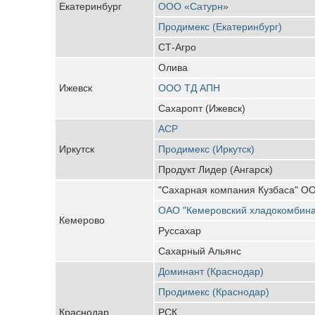
Екатеринбург
ООО «Сатурн»
Продимекс (Екатеринбург)
СТ-Агро
Олива
Ижевск
ООО ТД АПН
Сахаропт (Ижевск)
АСР
Иркутск
Продимекс (Иркутск)
Продукт Лидер (Ангарск)
"Сахарная компания Кузбаса" О
ОАО "Кемеровский хладокомбина
Кемерово
Руссахар
Сахарный Альянс
Доминант (Краснодар)
Продимекс (Краснодар)
Краснодар
РСК