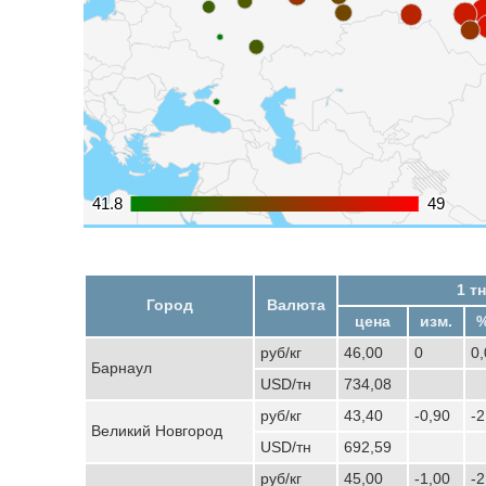
41.8
41.8
49
49
1 тн
Город
Валюта
цена
изм.
%
руб/кг
46,00
0
0
Барнаул
USD/тн
734,08
руб/кг
43,40
-0,90
-
Великий Новгород
USD/тн
692,59
руб/кг
45,00
-1,00
-