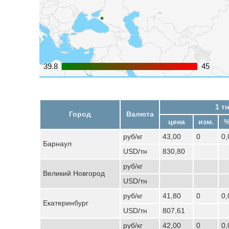
39.8
39.8
45
45
1 тн
Город
Валюта
цена
изм.
%
руб/кг
43,00
0
0
Барнаул
USD/тн
830,80
руб/кг
Великий Новгород
USD/тн
руб/кг
41,80
0
0
Екатеринбург
USD/тн
807,61
руб/кг
42,00
0
0