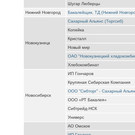
Шугар Люберцы
Нижний Новгород
Бакалейщик, ТД (Нижний Новгор
Сахарный Альянс (Торгсиб)
Копейка
Кристалл
Новокузнецк
Новый мир
ОАО “Новокузнецкий хладокомби
Хлебокомбинат
ИП Гончаров
Крупяная Сибирская Компания
ООО "Сибторг" - Сахарный Алья
Новосибирск
ООО «РТ Бакалея»
Сибтрейд-НСК
Универс
АО Омское
ИП Гладков