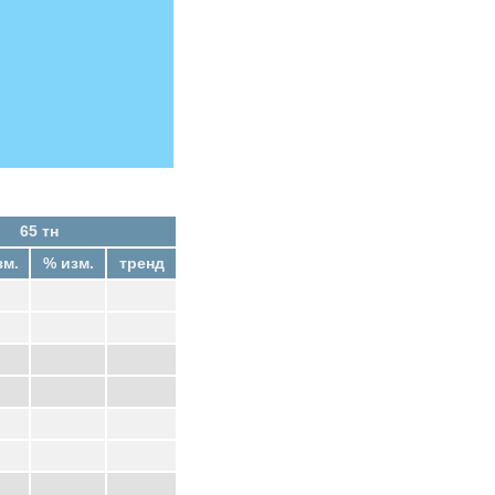
65 тн
зм.
% изм.
тренд