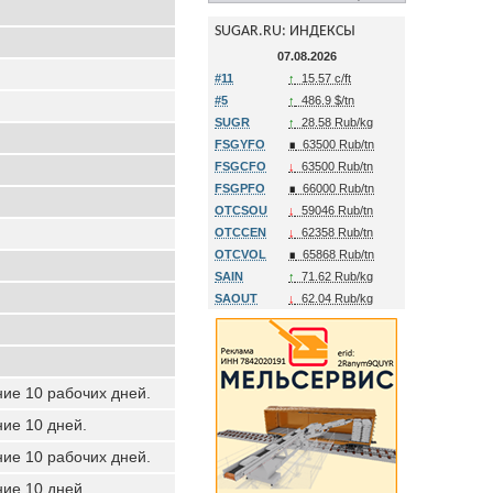
SUGAR.RU: ИНДЕКСЫ
07.08.2026
#11
↑
15.57 c/ft
#5
↑
486.9 $/tn
SUGR
↑
28.58 Rub/kg
FSGYFO
∎
63500 Rub/tn
FSGCFO
↓
63500 Rub/tn
FSGPFO
∎
66000 Rub/tn
OTCSOU
↓
59046 Rub/tn
OTCCEN
↓
62358 Rub/tn
OTCVOL
∎
65868 Rub/tn
SAIN
↑
71.62 Rub/kg
SAOUT
↓
62.04 Rub/kg
ние 10 рабочих дней.
ние 10 дней.
ние 10 рабочих дней.
ние 10 дней.