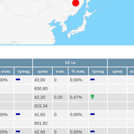
10 тн
 изм.
тренд
цена
изм.
% изм.
тренд
цена
и
,00%
43,00
0
0,00%
830,80
42,20
0,20
0,47%
815,34
,00%
41,50
0
0,00%
801,82
,00%
42,00
0
0,00%