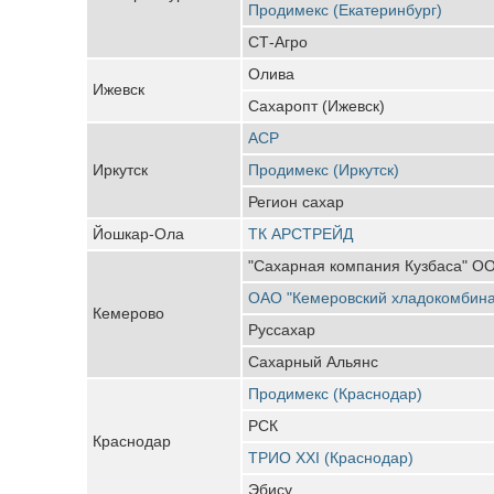
Продимекс (Екатеринбург)
СТ-Агро
Олива
Ижевск
Сахаропт (Ижевск)
АСР
Иркутск
Продимекс (Иркутск)
Регион сахар
Йошкар-Ола
ТК АРСТРЕЙД
"Сахарная компания Кузбаса" О
ОАО "Кемеровский хладокомбина
Кемерово
Руссахар
Сахарный Альянс
Продимекс (Краснодар)
РСК
Краснодар
ТРИО XXI (Краснодар)
Эбису