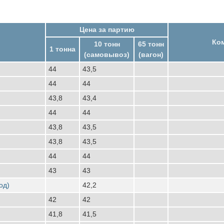
Цена за партию
Ко
10 тонн
65 тонн
1 тонна
(самовывоз)
(вагон)
44
43,5
44
44
43,8
43,4
44
44
43,8
43,5
43,8
43,5
44
44
43
43
од)
42,2
42
42
41,8
41,5