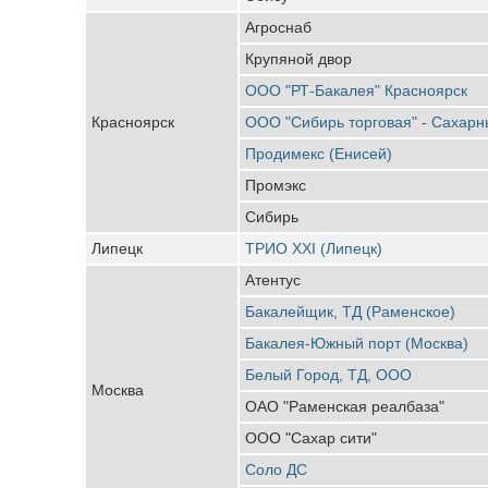
Агроснаб
Крупяной двор
ООО "РТ-Бакалея" Красноярск
Красноярск
ООО "Сибирь торговая" - Сахарн
Продимекс (Енисей)
Промэкс
Сибирь
Липецк
ТРИО ХХI (Липецк)
Атентус
Бакалейщик, ТД (Раменское)
Бакалея-Южный порт (Москва)
Белый Город, ТД, ООО
Москва
ОАО "Раменская реалбаза"
ООО "Сахар сити"
Соло ДС