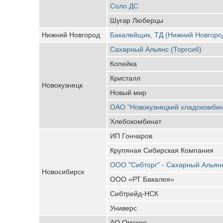
Соло ДС
Шугар Люберцы
Нижний Новгород
Бакалейщик, ТД (Нижний Новгоро
Сахарный Альянс (Торгсиб)
Копейка
Кристалл
Новокузнецк
Новый мир
ОАО “Новокузнецкий хладокомбин
Хлебокомбинат
ИП Гончаров
Крупяная Сибирская Компания
ООО "Сибторг" - Сахарный Альян
Новосибирск
ООО «РТ Бакалея»
Сибтрейд-НСК
Универс
АО Омское