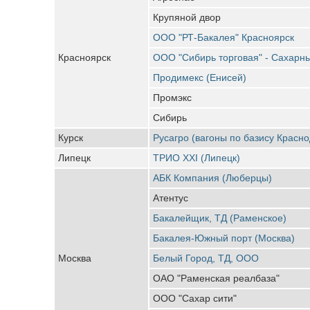
Крупяной двор
ООО "РТ-Бакалея" Красноярск
Красноярск
ООО "Сибирь торговая" - Сахарн
Продимекс (Енисей)
Промэкс
Сибирь
Курск
Русагро (вагоны по базису Красно
Липецк
ТРИО ХХI (Липецк)
АБК Компания (Люберцы)
Атентус
Бакалейщик, ТД (Раменское)
Бакалея-Южный порт (Москва)
Москва
Белый Город, ТД, ООО
ОАО "Раменская реалбаза"
ООО "Сахар сити"