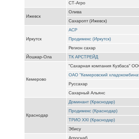
СТ-Агро
Олива
Ижевск
Сахаропт (Ижевск)
АСР
Иркутск
Продимекс (Иркутск)
Регион сахар
Йошкар-Ола
ТК АРСТРЕЙД
"Сахарная компания Кузбаса" О
ОАО "Кемеровский хладокомбина
Кемерово
Руссахар
Сахарный Альянс
Доминант (Краснодар)
Продимекс (Краснодар)
Краснодар
ТРИО XXI (Краснодар)
Эбису
Агроснаб