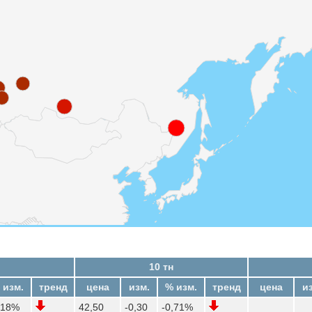
10 тн
 изм.
тренд
цена
изм.
% изм.
тренд
цена
и
,18%
42,50
-0,30
-0,71%