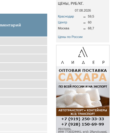
ЦЕНЫ, РУБ/КГ.
07.08.2026
Краснодар
↔
59,5
Центр
↔
60
мментарий
Москва
↔
68,7
Цены по России