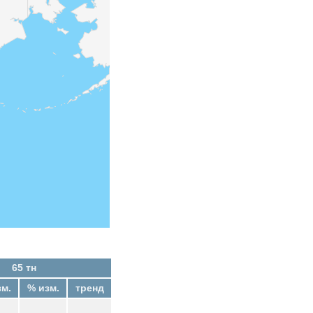
65 тн
зм.
% изм.
тренд