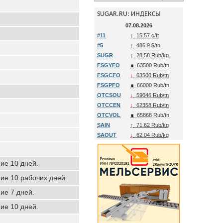
SUGAR.RU: ИНДЕКСЫ
07.08.2026
#11
↑
15.57 c/ft
#5
↑
486.9 $/tn
SUGR
↑
28.58 Rub/kg
FSGYFO
∎
63500 Rub/tn
FSGCFO
↓
63500 Rub/tn
FSGPFO
∎
66000 Rub/tn
OTCSOU
↓
59046 Rub/tn
OTCCEN
↓
62358 Rub/tn
OTCVOL
∎
65868 Rub/tn
SAIN
↑
71.62 Rub/kg
SAOUT
↓
62.04 Rub/kg
ние 10 дней.
ние 10 рабочих дней.
ние 7 дней.
ние 10 дней.