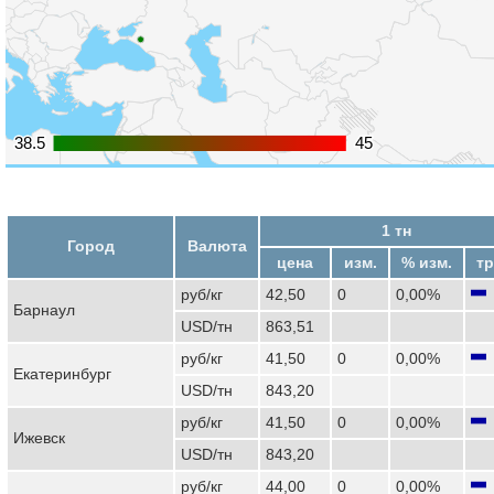
38.5
38.5
45
45
1 тн
Город
Валюта
цена
изм.
% изм.
тр
руб/кг
42,50
0
0,00%
Барнаул
USD/тн
863,51
руб/кг
41,50
0
0,00%
Екатеринбург
USD/тн
843,20
руб/кг
41,50
0
0,00%
Ижевск
USD/тн
843,20
руб/кг
44,00
0
0,00%