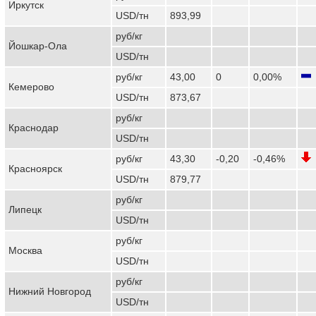
Иркутск
USD/тн
893,99
руб/кг
Йошкар-Ола
USD/тн
руб/кг
43,00
0
0,00%
Кемерово
USD/тн
873,67
руб/кг
Краснодар
USD/тн
руб/кг
43,30
-0,20
-0,46%
Красноярск
USD/тн
879,77
руб/кг
Липецк
USD/тн
руб/кг
Москва
USD/тн
руб/кг
Нижний Новгород
USD/тн