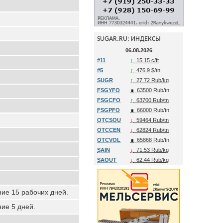
SUGAR.RU: ИНДЕКСЫ
06.08.2026
#11
↑
15.15 c/ft
#5
↑
476.9 $/tn
SUGR
↑
27.72 Rub/kg
FSGYFO
∎
63500 Rub/tn
FSGCFO
↑
63700 Rub/tn
FSGPFO
∎
66000 Rub/tn
OTCSOU
↓
59464 Rub/tn
OTCCEN
↓
62824 Rub/tn
OTCVOL
∎
65868 Rub/tn
SAIN
↓
71.53 Rub/kg
SAOUT
↓
62.44 Rub/kg
ние 15 рабочих дней.
ние 5 дней.