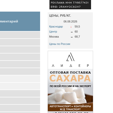
ЦЕНЫ, РУБ/КГ.
мментарий
06.08.2026
Краснодар
↓
59,5
Центр
↔
60
Москва
↔
68,7
Цены по России