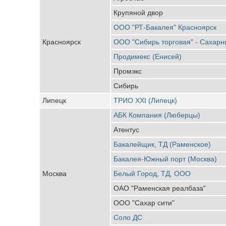
Крупяной двор
ООО "РТ-Бакалея" Красноярск
Красноярск
ООО "Сибирь торговая" - Сахарн
Продимекс (Енисей)
Промэкс
Сибирь
Липецк
ТРИО ХХI (Липецк)
АБК Компания (Люберцы)
Атентус
Бакалейщик, ТД (Раменское)
Бакалея-Южный порт (Москва)
Москва
Белый Город, ТД, ООО
ОАО "Раменская реалбаза"
ООО "Сахар сити"
Соло ДС