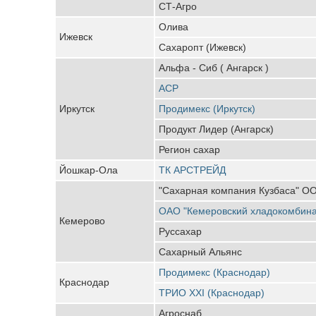
СТ-Агро
Олива
Ижевск
Сахаропт (Ижевск)
Альфа - Сиб ( Ангарск )
АСР
Иркутск
Продимекс (Иркутск)
Продукт Лидер (Ангарск)
Регион сахар
Йошкар-Ола
ТК АРСТРЕЙД
"Сахарная компания Кузбаса" О
ОАО "Кемеровский хладокомбина
Кемерово
Руссахар
Сахарный Альянс
Продимекс (Краснодар)
Краснодар
ТРИО XXI (Краснодар)
Агроснаб