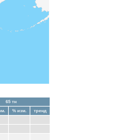
65 тн
зм.
% изм.
тренд