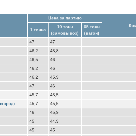
Цена за партию
Ко
10 тонн
65 тонн
1 тонна
(самовывоз)
(вагон)
47
47
46,2
45,8
46,5
46
46,2
46
46,2
45,9
47
46
45,7
45,5
вгород)
45,7
45,5
46
45,9
45
44,9
45
45