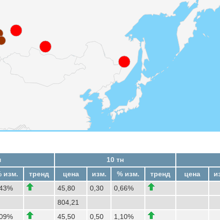
н
10 тн
 изм.
тренд
цена
изм.
% изм.
тренд
цена
и
,43%
45,80
0,30
0,66%
804,21
,09%
45,50
0,50
1,10%