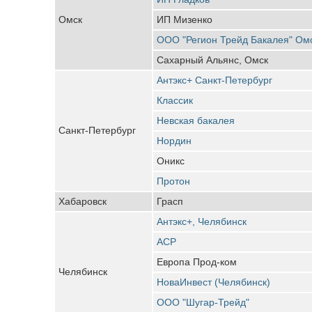
Омск
ИП Мизенко
ООО "Регион Трейд Бакалея" Ом
Сахарный Альянс, Омск
Антэкс+ Санкт-Петербург
Классик
Невская бакалея
Санкт-Петербург
Нордин
Оникс
Протон
Хабаровск
Грасп
Антэкс+, Челябинск
АСР
Европа Прод-ком
Челябинск
НоваИнвест (Челябинск)
ООО "Шугар-Трейд"