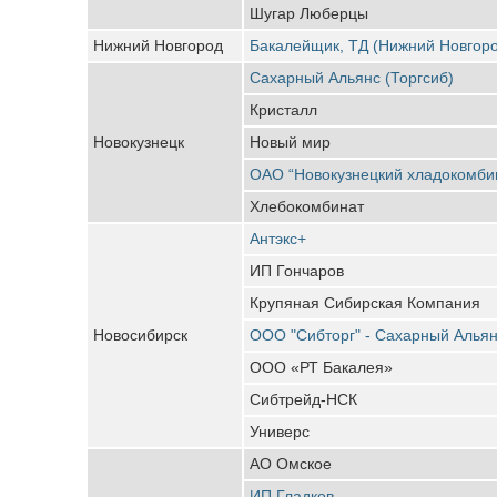
Шугар Люберцы
Нижний Новгород
Бакалейщик, ТД (Нижний Новгор
Сахарный Альянс (Торгсиб)
Кристалл
Новокузнецк
Новый мир
ОАО “Новокузнецкий хладокомби
Хлебокомбинат
Антэкс+
ИП Гончаров
Крупяная Сибирская Компания
Новосибирск
ООО "Сибторг" - Сахарный Алья
ООО «РТ Бакалея»
Сибтрейд-НСК
Универс
АО Омское
ИП Гладков