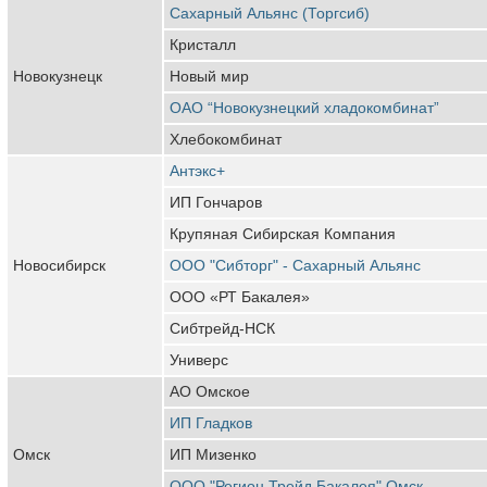
Сахарный Альянс (Торгсиб)
Кристалл
Новокузнецк
Новый мир
ОАО “Новокузнецкий хладокомбинат”
Хлебокомбинат
Антэкс+
ИП Гончаров
Крупяная Сибирская Компания
Новосибирск
ООО "Сибторг" - Сахарный Альянс
ООО «РТ Бакалея»
Сибтрейд-НСК
Универс
АО Омское
ИП Гладков
Омск
ИП Мизенко
ООО "Регион Трейд Бакалея" Омск