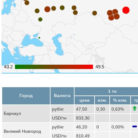
43.2
43.2
49.5
49.5
1 тн
Город
Валюта
цена
изм.
% изм.
т
руб/кг
47,50
0,30
0,63%
Барнаул
USD/тн
833,30
руб/кг
46,20
0
0,00%
Великий Новгород
USD/тн
810,49