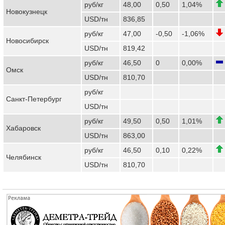
руб/кг
48,00
0,50
1,04%
Новокузнецк
USD/тн
836,85
руб/кг
47,00
-0,50
-1,06%
Новосибирск
USD/тн
819,42
руб/кг
46,50
0
0,00%
Омск
USD/тн
810,70
руб/кг
Санкт-Петербург
USD/тн
руб/кг
49,50
0,50
1,01%
Хабаровск
USD/тн
863,00
руб/кг
46,50
0,10
0,22%
Челябинск
USD/тн
810,70