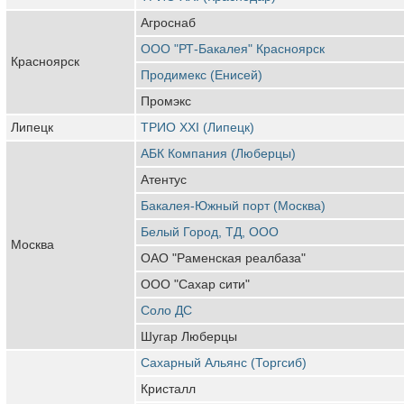
Агроснаб
ООО "РТ-Бакалея" Красноярск
Красноярск
Продимекс (Енисей)
Промэкс
Липецк
ТРИО ХХI (Липецк)
АБК Компания (Люберцы)
Атентус
Бакалея-Южный порт (Москва)
Белый Город, ТД, ООО
Москва
ОАО "Раменская реалбаза"
ООО "Сахар сити"
Соло ДС
Шугар Люберцы
Сахарный Альянс (Торгсиб)
Кристалл