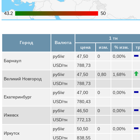
43.2
43.2
50
50
1 тн
Город
Валюта
цена
изм.
% изм.
т
руб/кг
47,50
0
0,00%
Барнаул
USD/тн
788,73
руб/кг
47,50
0,80
1,68%
Великий Новгород
USD/тн
788,73
руб/кг
47,00
0
0,00%
Екатеринбург
USD/тн
780,43
руб/кг
46,50
0
0,00%
Ижевск
USD/тн
772,13
руб/кг
50,50
0
0,00%
Иркутск
USD/тн
838,55