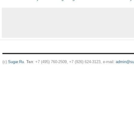
(c)
Sugar.Ru
.
Тел
: +7 (495) 760-2509, +7 (926) 624-3123, e-mail:
admin@sug