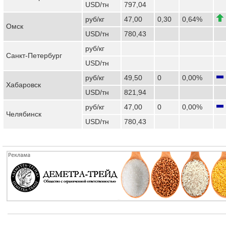
USD/тн
797,04
руб/кг
47,00
0,30
0,64%
Омск
USD/тн
780,43
руб/кг
Санкт-Петербург
USD/тн
руб/кг
49,50
0
0,00%
Хабаровск
USD/тн
821,94
руб/кг
47,00
0
0,00%
Челябинск
USD/тн
780,43