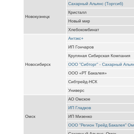
Сахарный Альянс (Торгсиб)
Кристалл
Новокузнецк
Новый мир
Хлебокомбинат
Антэкс+
ИП Гончаров
Крупяная Сибирская Компания
Новосибирск
ООО "Сибторг" - Сахарный Алья
ООО «РТ Бакалея»
Сибтрейд-НСК
Универс
АО Омское
ИП Гладков
Омск
ИП Мизенко
ООО "Регион Трейд Бакалея" Ом
Сахарный Альянс, Омск