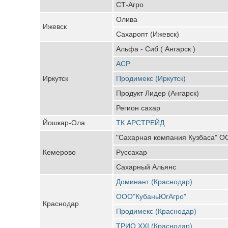
СТ-Агро
Олива
Ижевск
Сахаропт (Ижевск)
Альфа - Сиб ( Ангарск )
АСР
Иркутск
Продимекс (Иркутск)
Продукт Лидер (Ангарск)
Регион сахар
Йошкар-Ола
ТК АРСТРЕЙД
"Сахарная компания Кузбаса" 
Кемерово
Руссахар
Сахарный Альянс
Доминант (Краснодар)
ООО"КубаньЮгАгро"
Краснодар
Продимекс (Краснодар)
ТРИО XXI (Краснодар)