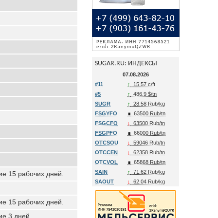
SUGAR.RU: ИНДЕКСЫ
07.08.2026
#11
↑
15.57 c/ft
#5
↑
486.9 $/tn
SUGR
↑
28.58 Rub/kg
FSGYFO
∎
63500 Rub/tn
FSGCFO
↓
63500 Rub/tn
FSGPFO
∎
66000 Rub/tn
OTCSOU
↓
59046 Rub/tn
OTCCEN
↓
62358 Rub/tn
OTCVOL
∎
65868 Rub/tn
SAIN
↑
71.62 Rub/kg
ие 15 рабочих дней.
SAOUT
↓
62.04 Rub/kg
ие 15 рабочих дней.
ие 3 дней.