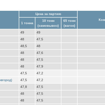
Цена за партию
Ком
10 тонн
65 тонн
1 тонна
(самовывоз)
(вагон)
49
49
48
47,5
48,5
48
48
47,6
48
47,5
48
47,9
47,5
47,2
овгород)
47,5
47,2
47,8
47,5
48
47,5
48
47,5