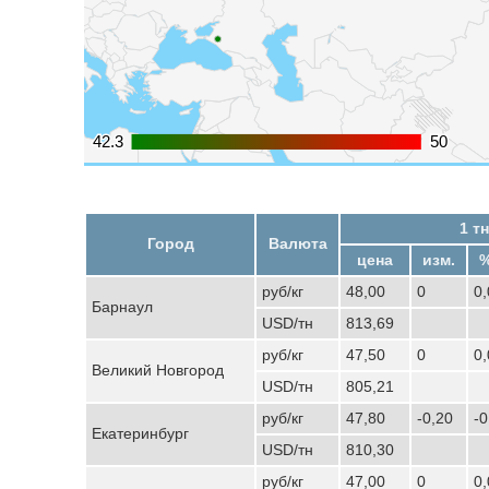
42.3
42.3
50
50
1 тн
Город
Валюта
цена
изм.
%
руб/кг
48,00
0
0
Барнаул
USD/тн
813,69
руб/кг
47,50
0
0
Великий Новгород
USD/тн
805,21
руб/кг
47,80
-0,20
-
Екатеринбург
USD/тн
810,30
руб/кг
47,00
0
0