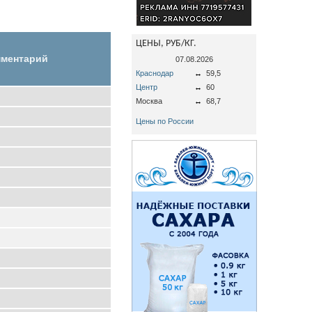
ЦЕНЫ, РУБ/КГ.
ментарий
07.08.2026
Краснодар
↔
59,5
Центр
↔
60
Москва
↔
68,7
Цены по России