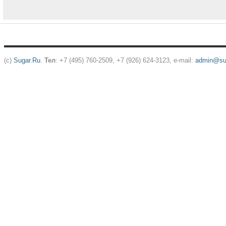
(c)
Sugar.Ru
.
Тел
: +7 (495) 760-2509, +7 (926) 624-3123, e-mail:
admin@sug