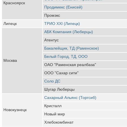
Красноярск
Продимекс (Енисей)
Промэкс
Липецк
ТРИО ХХI (Липецк)
АБК Компания (Люберцы)
Атентус
Бакалейщик, ТД (Раменское)
Белый Город, ТД, ООО
Москва
ОАО "Раменская реалбаза"
ООО "Сахар сити"
Соло ДС
Шугар Люберцы
Сахарный Альянс (Торгсиб)
Кристалл
Новокузнецк
Новый мир
Хлебокомбинат