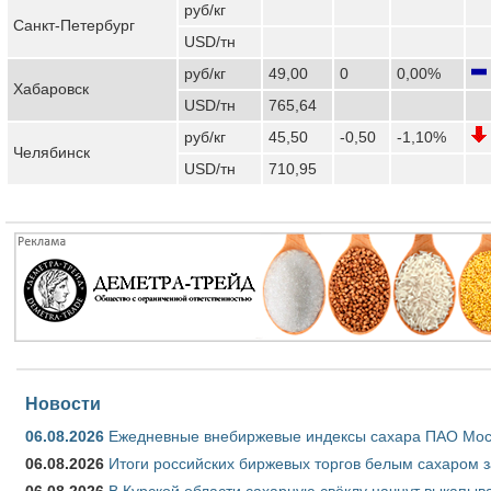
руб/кг
Санкт-Петербург
USD/тн
руб/кг
49,00
0
0,00%
Хабаровск
USD/тн
765,64
руб/кг
45,50
-0,50
-1,10%
Челябинск
USD/тн
710,95
Новости
06.08.2026
Ежедневные внебиржевые индексы сахара ПАО Моско
06.08.2026
Итоги российских биржевых торгов белым сахаром за
06.08.2026
В Курской области сахарную свёклу начнут выкапыва