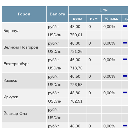
1 тн
Город
Валюта
цена
изм.
% изм.
т
руб/кг
48,00
0
0,00%
Барнаул
USD/тн
750,01
руб/кг
46,80
0
0,00%
Великий Новгород
USD/тн
731,26
руб/кг
46,00
0
0,00%
Екатеринбург
USD/тн
718,76
руб/кг
46,50
0
0,00%
Ижевск
USD/тн
726,58
руб/кг
48,80
0
0,00%
Иркутск
USD/тн
762,51
руб/кг
Йошкар-Ола
USD/тн
руб/кг
48,00
0
0,00%