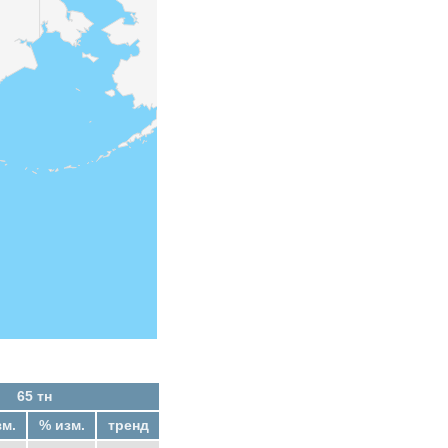
65 тн
зм.
% изм.
тренд