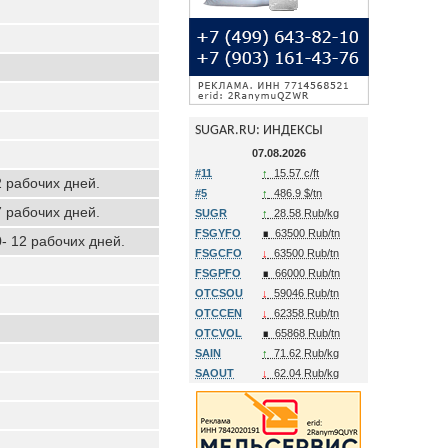
SUGAR.RU: ИНДЕКСЫ
07.08.2026
#11
↑
15.57 c/ft
2 рабочих дней.
#5
↑
486.9 $/tn
7 рабочих дней.
SUGR
↑
28.58 Rub/kg
FSGYFO
∎
63500 Rub/tn
0- 12 рабочих дней.
FSGCFO
↓
63500 Rub/tn
FSGPFO
∎
66000 Rub/tn
OTCSOU
↓
59046 Rub/tn
OTCCEN
↓
62358 Rub/tn
OTCVOL
∎
65868 Rub/tn
SAIN
↑
71.62 Rub/kg
SAOUT
↓
62.04 Rub/kg