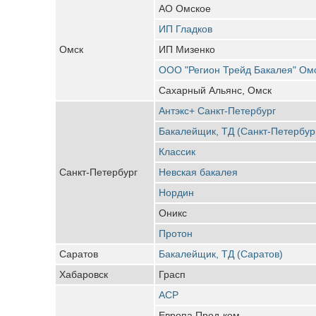
АО Омское
ИП Гладков
Омск
ИП Мизенко
ООО "Регион Трейд Бакалея" Ом
Сахарный Альянс, Омск
Антэкс+ Санкт-Петербург
Бакалейщик, ТД (Санкт-Петербур
Классик
Санкт-Петербург
Невская бакалея
Нордин
Оникс
Протон
Саратов
Бакалейщик, ТД (Саратов)
Хабаровск
Грасп
АСР
Европа Прод-ком