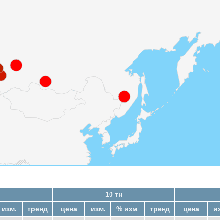
10 тн
 изм.
тренд
цена
изм.
% изм.
тренд
цена
и