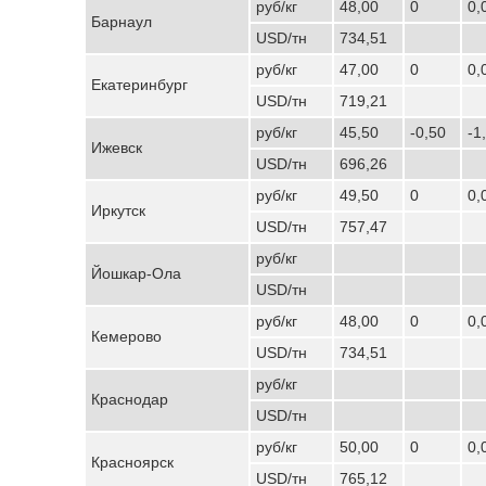
руб/кг
48,00
0
0,
Барнаул
USD/тн
734,51
руб/кг
47,00
0
0,
Екатеринбург
USD/тн
719,21
руб/кг
45,50
-0,50
-1
Ижевск
USD/тн
696,26
руб/кг
49,50
0
0,
Иркутск
USD/тн
757,47
руб/кг
Йошкар-Ола
USD/тн
руб/кг
48,00
0
0,
Кемерово
USD/тн
734,51
руб/кг
Краснодар
USD/тн
руб/кг
50,00
0
0,
Красноярск
USD/тн
765,12