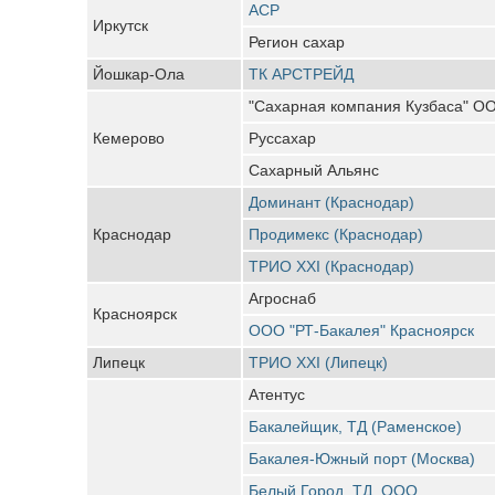
АСР
Иркутск
Регион сахар
Йошкар-Ола
ТК АРСТРЕЙД
"Сахарная компания Кузбаса" О
Кемерово
Руссахар
Сахарный Альянс
Доминант (Краснодар)
Краснодар
Продимекс (Краснодар)
ТРИО XXI (Краснодар)
Агроснаб
Красноярск
ООО "РТ-Бакалея" Красноярск
Липецк
ТРИО ХХI (Липецк)
Атентус
Бакалейщик, ТД (Раменское)
Бакалея-Южный порт (Москва)
Белый Город, ТД, ООО