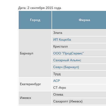
Дата: 2 сентября 2015 года
Город
Фирма
Злата
ИП Коцюба
Кристалл
Барнаул
ООО "ПродСервис"
Сахарный Альянс
Севуч (Барнаул)
Труд
АСР
Екатеринбург
СТ-Агро
Олива
Ижевск
Сахаропт (Ижевск)