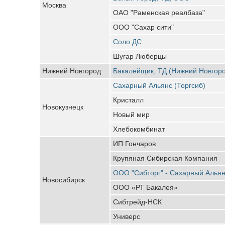
Москва
ОАО "Раменская реалбаза"
ООО "Сахар сити"
Соло ДС
Шугар Люберцы
Нижний Новгород
Бакалейщик, ТД (Нижний Новгор
Сахарный Альянс (Торгсиб)
Кристалл
Новокузнецк
Новый мир
Хлебокомбинат
ИП Гончаров
Крупяная Сибирская Компания
ООО "Сибторг" - Сахарный Алья
Новосибирск
ООО «РТ Бакалея»
Сибтрейд-НСК
Универс