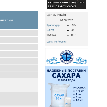
ЦЕНЫ, РУБ/КГ.
ентарий
07.08.2026
Краснодар
↔
59,5
Центр
↔
60
Москва
↔
68,7
Цены по России