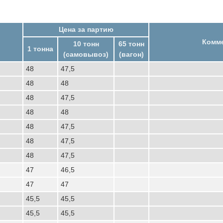
Цена за партию
Комм
10 тонн
65 тонн
1 тонна
(самовывоз)
(вагон)
48
47,5
48
48
48
47,5
48
48
48
47,5
48
47,5
48
47,5
47
46,5
47
47
45,5
45,5
45,5
45,5