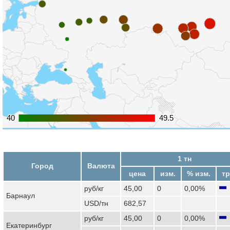
40
40
49.5
49.5
1 тн
Город
Валюта
цена
изм.
% изм.
тр
руб/кг
45,00
0
0,00%
Барнаул
USD/тн
682,57
руб/кг
45,00
0
0,00%
Екатеринбург