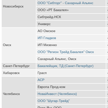
ООО "Сибторг" - Сахарный Альянс
Новосибирск
ООО «РТ Бакалея»
Сибтрейд-НСК
Универс
АО Омское
ИП Гладков
Омск
ИП Мизенко
ООО "Регион Трейд Бакалея" Омск
Сахарный Альянс, Омск
Санкт-Петербург
Бакалейщик, ТД (Санкт-Петербург)
Хабаровск
Грасп
АСР
Европа Прод-ком
Челябинск
НоваИнвест (Челябинск)
ООО "Шугар-Трейд"
Порт-Янг, ООО