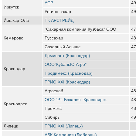
АСР
49
Иркутск
Регион сахар
49
Йошкар-Ола
ТК АРСТРЕЙД
"Сахарная компания Кузбаса" ООО
47
Кемерово
Руссахар
48
Сахарный Альянс
47
Доминант (Краснодар)
ООО"КубаньЮгАгро"
Краснодар
Продимекс (Краснодар)
ТРИО XXI (Краснодар)
Агроснаб
48
ООО "РТ-Бакалея" Красноярск
48
Красноярск
Промэкс
48
Сибирь
49
Липецк
ТРИО ХХI (Липецк)
АБК Компания (Люберцы)