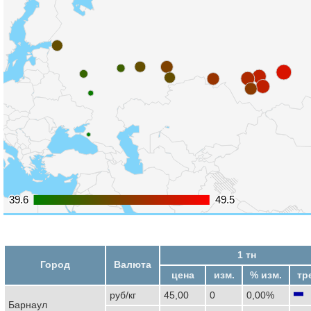
39.6
39.6
49.5
49.5
1 тн
Город
Валюта
цена
изм.
% изм.
тр
руб/кг
45,00
0
0,00%
Барнаул