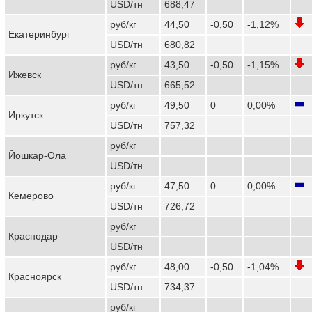
USD/тн
688,47
руб/кг
44,50
-0,50
-1,12%
Екатеринбург
USD/тн
680,82
руб/кг
43,50
-0,50
-1,15%
Ижевск
USD/тн
665,52
руб/кг
49,50
0
0,00%
Иркутск
USD/тн
757,32
руб/кг
Йошкар-Ола
USD/тн
руб/кг
47,50
0
0,00%
Кемерово
USD/тн
726,72
руб/кг
Краснодар
USD/тн
руб/кг
48,00
-0,50
-1,04%
Красноярск
USD/тн
734,37
руб/кг