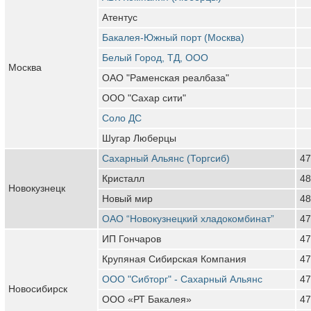
Атентус
Бакалея-Южный порт (Москва)
Белый Город, ТД, ООО
Москва
ОАО "Раменская реалбаза"
ООО "Сахар сити"
Соло ДС
Шугар Люберцы
Сахарный Альянс (Торгсиб)
47
Кристалл
48
Новокузнецк
Новый мир
48
ОАО “Новокузнецкий хладокомбинат”
47
ИП Гончаров
47
Крупяная Сибирская Компания
47
ООО "Сибторг" - Сахарный Альянс
47
Новосибирск
ООО «РТ Бакалея»
47