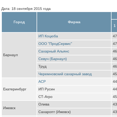
Дата: 18 сентября 2015 года
Город
Фирма
1
ИП Коцюба
47
ООО "ПродСервис"
47
Сахарный Альянс
46
Барнаул
Севуч (Барнаул)
46
Труд
46
Черемновский сахарный завод
45
АСР
44
Екатеринбург
ИП Русин
44
СТ-Агро
45
Олива
43
Ижевск
Сахаропт (Ижевск)
43