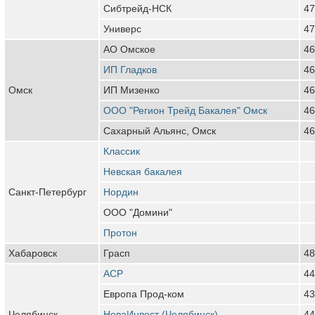
Сибтрейд-НСК
47
Универс
47
АО Омское
46
ИП Гладков
46
Омск
ИП Мизенко
46
ООО "Регион Трейд Бакалея" Омск
46
Сахарный Альянс, Омск
46
Классик
Невская бакалея
Санкт-Петербург
Нордин
ООО "Домини"
Протон
Хабаровск
Грасп
48
АСР
44
Европа Прод-ком
43
Челябинск
НоваИнвест (Челябинск)
44