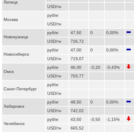
Липецк
USD/тн
руб/кг
Москва
USD/тн
руб/кг
47,50
0
0,00%
Новокузнецк
USD/тн
726,72
руб/кг
47,00
0
0,00%
Новосибирск
USD/тн
719,07
руб/кг
46,00
-0,20
-0,43%
Омск
USD/тн
703,77
руб/кг
Санкт-Петербург
USD/тн
руб/кг
48,50
0
0,00%
Хабаровск
USD/тн
742,02
руб/кг
43,50
-0,50
-1,15%
Челябинск
USD/тн
665,52