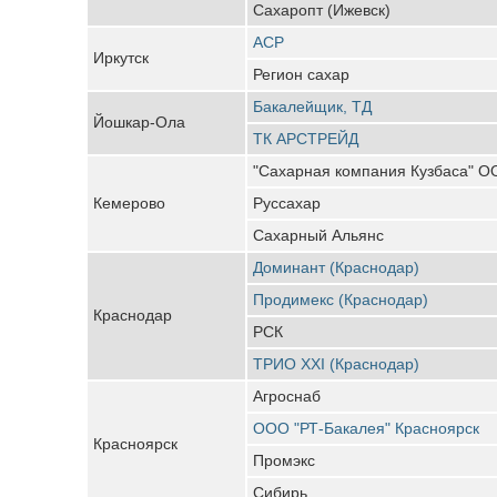
Сахаропт (Ижевск)
АСР
Иркутск
Регион сахар
Бакалейщик, ТД
Йошкар-Ола
ТК АРСТРЕЙД
"Сахарная компания Кузбаса" 
Кемерово
Руссахар
Сахарный Альянс
Доминант (Краснодар)
Продимекс (Краснодар)
Краснодар
РСК
ТРИО XXI (Краснодар)
Агроснаб
ООО "РТ-Бакалея" Красноярск
Красноярск
Промэкс
Сибирь