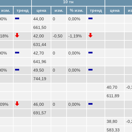
10 тн
 изм.
тренд
цена
изм.
% изм.
тренд
цена
и
00%
44,00
0
0,00%
661,50
,18%
42,00
-0,50
-1,19%
631,44
00%
42,70
0
0,00%
641,96
00%
49,50
0
0,00%
744,19
40,70
-0,
611,89
,09%
46,00
0
0,00%
691,57
38,80
-0,
583,33