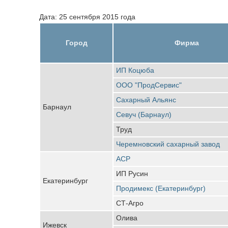
Дата: 25 сентября 2015 года
Город
Фирма
ИП Коцюба
ООО "ПродСервис"
Сахарный Альянс
Барнаул
Севуч (Барнаул)
Труд
Черемновский сахарный завод
АСР
ИП Русин
Екатеринбург
Продимекс (Екатеринбург)
СТ-Агро
Олива
Ижевск