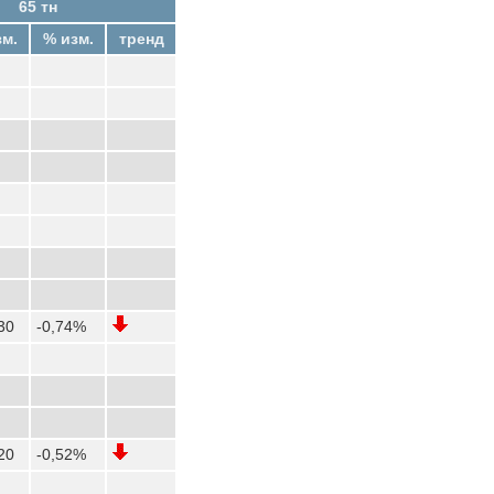
65 тн
зм.
% изм.
тренд
30
-0,74%
20
-0,52%