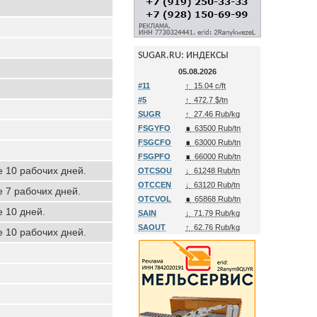
SUGAR.RU: ИНДЕКСЫ
05.08.2026
#11
↑
15.04 c/ft
#5
↑
472.7 $/tn
SUGR
↑
27.46 Rub/kg
FSGYFO
∎
63500 Rub/tn
FSGCFO
∎
63000 Rub/tn
FSGPFO
∎
66000 Rub/tn
е 10 рабочих дней.
OTCSOU
↓
61248 Rub/tn
OTCCEN
↓
63120 Rub/tn
е 7 рабочих дней.
OTCVOL
∎
65868 Rub/tn
е 10 дней.
SAIN
↓
71.79 Rub/kg
SAOUT
↑
62.76 Rub/kg
е 10 рабочих дней.