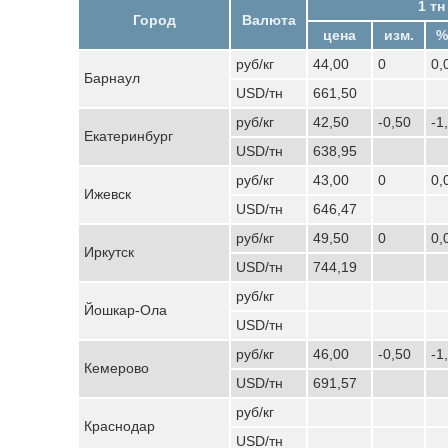
1 тн
Город
Валюта
цена
изм.
%
руб/кг
44,00
0
0,
Барнаул
USD/тн
661,50
руб/кг
42,50
-0,50
-1
Екатеринбург
USD/тн
638,95
руб/кг
43,00
0
0,
Ижевск
USD/тн
646,47
руб/кг
49,50
0
0,
Иркутск
USD/тн
744,19
руб/кг
Йошкар-Ола
USD/тн
руб/кг
46,00
-0,50
-1
Кемерово
USD/тн
691,57
руб/кг
Краснодар
USD/тн