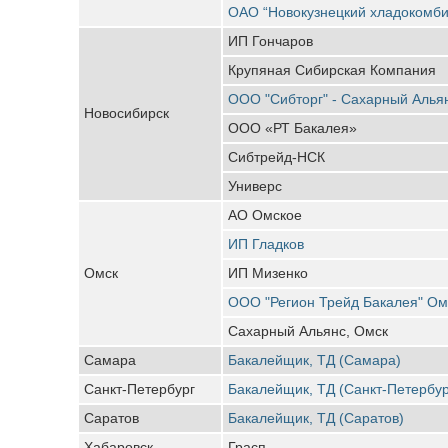
ОАО “Новокузнецкий хладокомби
ИП Гончаров
Крупяная Сибирская Компания
ООО "Сибторг" - Сахарный Алья
Новосибирск
ООО «РТ Бакалея»
Сибтрейд-НСК
Универс
АО Омское
ИП Гладков
Омск
ИП Мизенко
ООО "Регион Трейд Бакалея" Ом
Сахарный Альянс, Омск
Самара
Бакалейщик, ТД (Самара)
Санкт-Петербург
Бакалейщик, ТД (Санкт-Петербур
Саратов
Бакалейщик, ТД (Саратов)
Хабаровск
Грасп