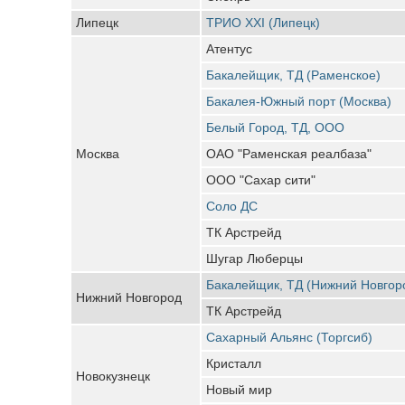
Липецк
ТРИО ХХI (Липецк)
Атентус
Бакалейщик, ТД (Раменское)
Бакалея-Южный порт (Москва)
Белый Город, ТД, ООО
Москва
ОАО "Раменская реалбаза"
ООО "Сахар сити"
Соло ДС
ТК Арстрейд
Шугар Люберцы
Бакалейщик, ТД (Нижний Новгор
Нижний Новгород
ТК Арстрейд
Сахарный Альянс (Торгсиб)
Кристалл
Новокузнецк
Новый мир