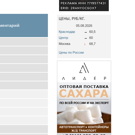
ЦЕНЫ, РУБ/КГ.
ментарий
05.08.2026
Краснодар
↔
60,5
Центр
↔
60
Москва
↓
68,7
Цены по России