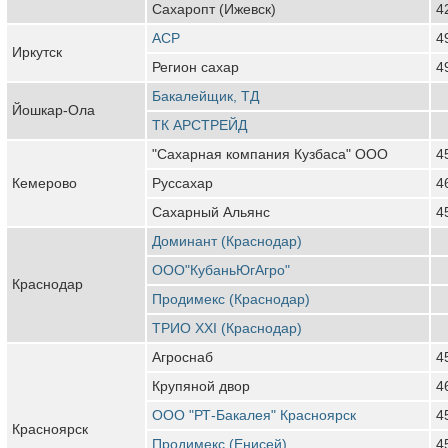
Сахаропт (Ижевск)
4
АСР
4
Иркутск
Регион сахар
4
Бакалейщик, ТД
Йошкар-Ола
ТК АРСТРЕЙД
"Сахарная компания Кузбаса" ООО
4
Кемерово
Руссахар
4
Сахарный Альянс
4
Доминант (Краснодар)
ООО"КубаньЮгАгро"
Краснодар
Продимекс (Краснодар)
ТРИО XXI (Краснодар)
Агроснаб
4
Крупяной двор
4
ООО "РТ-Бакалея" Красноярск
4
Красноярск
Продимекс (Енисей)
4