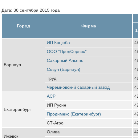
Дата: 30 сентября 2015 года
Город
Фирма
1
ИП Коцюба
4
ООО "ПродСервис"
4
Сахарный Альянс
4
Барнаул
Севуч (Барнаул)
4
Труд
4
Черемновский сахарный завод
4
АСР
4
ИП Русин
4
Екатеринбург
Продимекс (Екатеринбург)
4
СТ-Агро
4
Олива
4
Ижевск