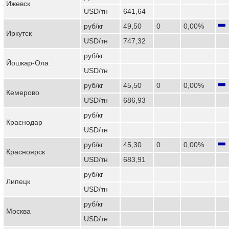
Ижевск
USD/тн
641,64
руб/кг
49,50
0
0,00%
Иркутск
USD/тн
747,32
руб/кг
Йошкар-Ола
USD/тн
руб/кг
45,50
0
0,00%
Кемерово
USD/тн
686,93
руб/кг
Краснодар
USD/тн
руб/кг
45,30
0
0,00%
Красноярск
USD/тн
683,91
руб/кг
Липецк
USD/тн
руб/кг
Москва
USD/тн