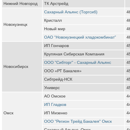
Нижний Новгород
ТК Арстрейд
Сахарный Альянс (Торгсиб)
4
Кристалл
4
Новокузнецк
Новый мир
4
ОАО “Новокузнецкий хладокомбинат”
4
ИП Гончаров
4
Крупяная Сибирская Компания
4
ООО "Сибторг" - Сахарный Альянс
4
Новосибирск
ООО «РТ Бакалея»
4
Сибтрейд-НСК
4
Универс
4
АО Омское
4
ИП Гладков
4
Омск
ИП Мизенко
4
ООО "Регион Трейд Бакалея" Омск
4
Сахарный Альянс, Омск
4