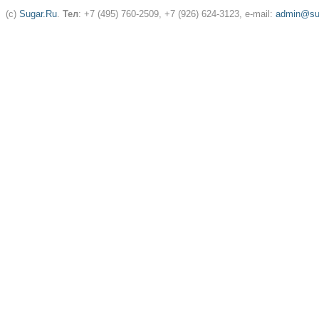
(c)
Sugar.Ru
.
Тел
: +7 (495) 760-2509, +7 (926) 624-3123, e-mail:
admin@sug