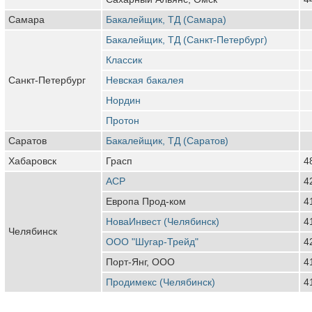
Самара
Бакалейщик, ТД (Самара)
Бакалейщик, ТД (Санкт-Петербург)
Классик
Санкт-Петербург
Невская бакалея
Нордин
Протон
Саратов
Бакалейщик, ТД (Саратов)
Хабаровск
Грасп
4
АСР
4
Европа Прод-ком
4
НоваИнвест (Челябинск)
4
Челябинск
ООО "Шугар-Трейд"
4
Порт-Янг, ООО
4
Продимекс (Челябинск)
4