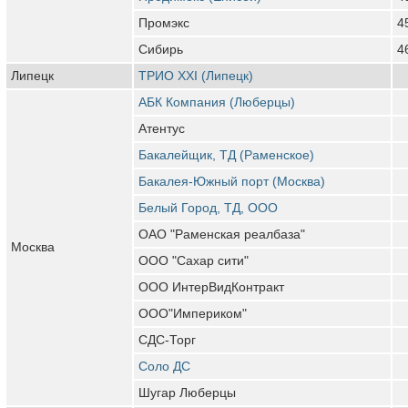
Промэкс
4
Сибирь
4
Липецк
ТРИО ХХI (Липецк)
АБК Компания (Люберцы)
Атентус
Бакалейщик, ТД (Раменское)
Бакалея-Южный порт (Москва)
Белый Город, ТД, ООО
ОАО "Раменская реалбаза"
Москва
ООО "Сахар сити"
ООО ИнтерВидКонтракт
ООО"Империком"
СДС-Торг
Соло ДС
Шугар Люберцы