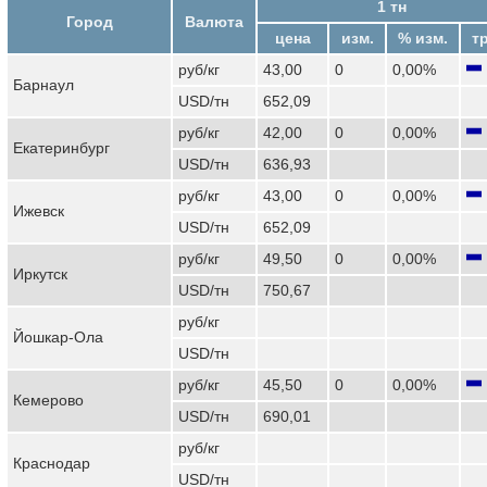
1 тн
Город
Валюта
цена
изм.
% изм.
т
руб/кг
43,00
0
0,00%
Барнаул
USD/тн
652,09
руб/кг
42,00
0
0,00%
Екатеринбург
USD/тн
636,93
руб/кг
43,00
0
0,00%
Ижевск
USD/тн
652,09
руб/кг
49,50
0
0,00%
Иркутск
USD/тн
750,67
руб/кг
Йошкар-Ола
USD/тн
руб/кг
45,50
0
0,00%
Кемерово
USD/тн
690,01
руб/кг
Краснодар
USD/тн