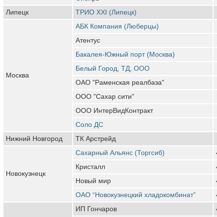
Липецк
ТРИО ХХI (Липецк)
АБК Компания (Люберцы)
Атентус
Бакалея-Южный порт (Москва)
Белый Город, ТД, ООО
Москва
ОАО "Раменская реалбаза"
ООО "Сахар сити"
ООО ИнтерВидКонтракт
Соло ДС
Нижний Новгород
ТК Арстрейд
Сахарный Альянс (Торгсиб)
Кристалл
Новокузнецк
Новый мир
ОАО “Новокузнецкий хладокомбинат”
ИП Гончаров