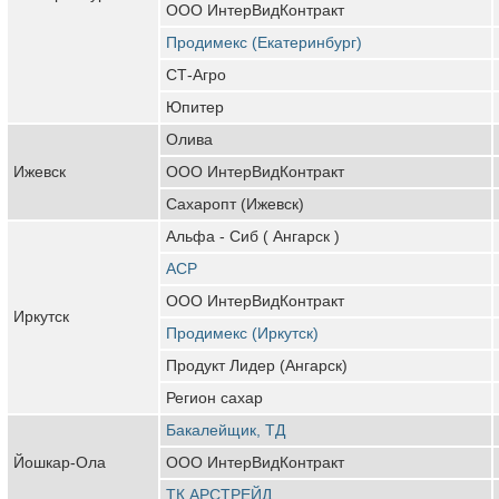
ООО ИнтерВидКонтракт
Продимекс (Екатеринбург)
СТ-Агро
Юпитер
Олива
Ижевск
ООО ИнтерВидКонтракт
Сахаропт (Ижевск)
Альфа - Сиб ( Ангарск )
АСР
ООО ИнтерВидКонтракт
Иркутск
Продимекс (Иркутск)
Продукт Лидер (Ангарск)
Регион сахар
Бакалейщик, ТД
Йошкар-Ола
ООО ИнтерВидКонтракт
ТК АРСТРЕЙД