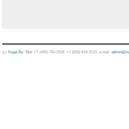
(c)
Sugar.Ru
.
Тел
: +7 (495) 760-2509, +7 (926) 624-3123, e-mail:
admin@sug