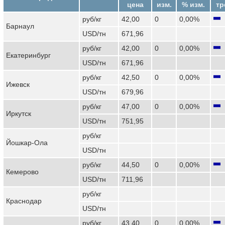
цена
изм.
% изм.
тр
руб/кг
42,00
0
0,00%
Барнаул
USD/тн
671,96
руб/кг
42,00
0
0,00%
Екатеринбург
USD/тн
671,96
руб/кг
42,50
0
0,00%
Ижевск
USD/тн
679,96
руб/кг
47,00
0
0,00%
Иркутск
USD/тн
751,95
руб/кг
Йошкар-Ола
USD/тн
руб/кг
44,50
0
0,00%
Кемерово
USD/тн
711,96
руб/кг
Краснодар
USD/тн
руб/кг
43,40
0
0,00%