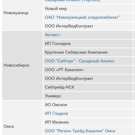
Новый мир
Новокузнецк
ОАО “Новокузнецкий хладокомбинат”
ООО ИнтерВидКонтракт
Антэкс+
ИП Гончаров
Крупяная Сибирская Компания
ООО "Сибторг" - Сахарный Альянс
Новосибирск
ООО «РТ Бакалея»
ООО ИнтерВидКонтракт
Сибтрейд-НСК
Универс
АО Омское
ИП Гладков
ИП Мизенко
Омск
ООО "Регион Трейд Бакалея" Омск