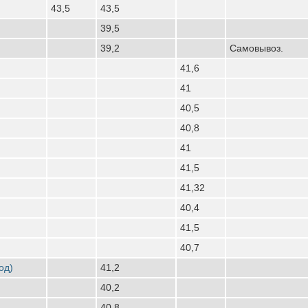
43,5
43,5
39,5
39,2
Самовывоз.
41,6
41
40,5
40,8
41
41,5
41,32
40,4
41,5
40,7
од)
41,2
40,2
40,8