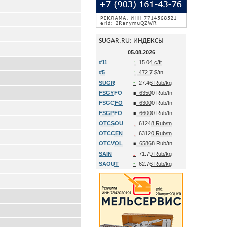
SUGAR.RU: ИНДЕКСЫ
05.08.2026
#11
↑
15.04 c/ft
#5
↑
472.7 $/tn
SUGR
↑
27.46 Rub/kg
FSGYFO
∎
63500 Rub/tn
FSGCFO
∎
63000 Rub/tn
FSGPFO
∎
66000 Rub/tn
OTCSOU
↓
61248 Rub/tn
OTCCEN
↓
63120 Rub/tn
OTCVOL
∎
65868 Rub/tn
SAIN
↓
71.79 Rub/kg
SAOUT
↑
62.76 Rub/kg