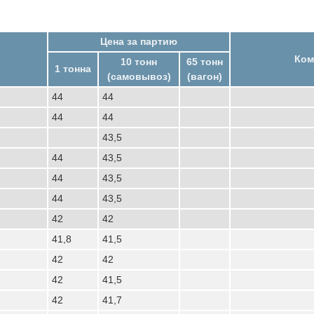
Цена за партию
Ком
10 тонн
65 тонн
1 тонна
(самовывоз)
(вагон)
44
44
44
44
43,5
44
43,5
44
43,5
44
43,5
42
42
41,8
41,5
42
42
42
41,5
42
41,7