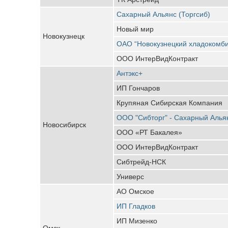
Сахарный Альянс (Торгсиб)
Новый мир
Новокузнецк
ОАО “Новокузнецкий хладокомби
ООО ИнтерВидКонтракт
Антэкс+
ИП Гончаров
Крупяная Сибирская Компания
ООО "Сибторг" - Сахарный Алья
Новосибирск
ООО «РТ Бакалея»
ООО ИнтерВидКонтракт
Сибтрейд-НСК
Универс
АО Омское
ИП Гладков
ИП Мизенко
Омск