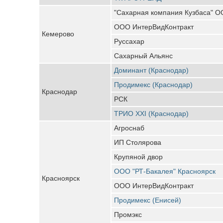
"Сахарная компания Кузбаса" 
ООО ИнтерВидКонтракт
Кемерово
Руссахар
Сахарный Альянс
Доминант (Краснодар)
Продимекс (Краснодар)
Краснодар
РСК
ТРИО XXI (Краснодар)
Агроснаб
ИП Столярова
Крупяной двор
ООО "РТ-Бакалея" Красноярск
Красноярск
ООО ИнтерВидКонтракт
Продимекс (Енисей)
Промэкс