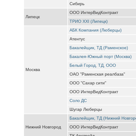
Сибирь
ООО ИнтерВидКонтракт
Липецк
ТРИО ХХI (Липецк)
АБК Компания (Люберцы)
Атентус
Бакалейщик, ТД (Раменское)
Бакалея-Южный порт (Москва)
Белый Город, ТД, ООО
Москва
ОАО "Раменская реалбаза"
ООО "Сахар сити"
ООО ИнтерВидКонтракт
Соло ДС
Шугар Люберцы
Бакалейщик, ТД (Нижний Новгор
Нижний Новгород
ООО ИнтерВидКонтракт
ТК Арстрейд