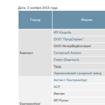
Дата: 2 ноября 2015 года
Город
Фирма
ИП Коцюба
ООО "ПродСервис"
ООО ИнтерВидКонтракт
Барнаул
Сахарный Альянс
Севуч (Барнаул)
Труд
Черемновский сахарный завод
Антэкс+ Екатеринбург
АСР
Импэкс
ИП Русин
Екатеринбург