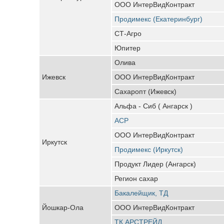
ООО ИнтерВидКонтракт
Продимекс (Екатеринбург)
СТ-Агро
Юпитер
Олива
Ижевск
ООО ИнтерВидКонтракт
Сахаропт (Ижевск)
Альфа - Сиб ( Ангарск )
АСР
ООО ИнтерВидКонтракт
Иркутск
Продимекс (Иркутск)
Продукт Лидер (Ангарск)
Регион сахар
Бакалейщик, ТД
Йошкар-Ола
ООО ИнтерВидКонтракт
ТК АРСТРЕЙД