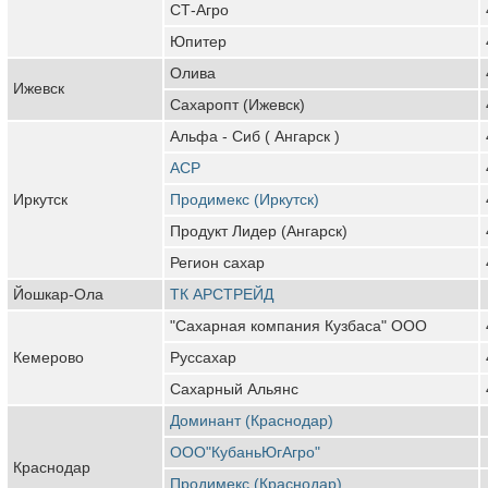
СТ-Агро
Юпитер
Олива
Ижевск
Сахаропт (Ижевск)
Альфа - Сиб ( Ангарск )
АСР
Иркутск
Продимекс (Иркутск)
Продукт Лидер (Ангарск)
Регион сахар
Йошкар-Ола
ТК АРСТРЕЙД
"Сахарная компания Кузбаса" ООО
Кемерово
Руссахар
Сахарный Альянс
Доминант (Краснодар)
ООО"КубаньЮгАгро"
Краснодар
Продимекс (Краснодар)