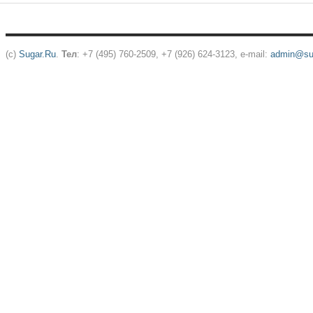
(c)
Sugar.Ru
.
Тел
: +7 (495) 760-2509, +7 (926) 624-3123, e-mail:
admin@sug