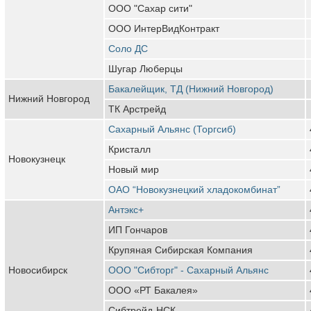
ООО "Сахар сити"
ООО ИнтерВидКонтракт
Соло ДС
Шугар Люберцы
Бакалейщик, ТД (Нижний Новгород)
Нижний Новгород
ТК Арстрейд
Сахарный Альянс (Торгсиб)
Кристалл
Новокузнецк
Новый мир
ОАО “Новокузнецкий хладокомбинат”
Антэкс+
ИП Гончаров
Крупяная Сибирская Компания
Новосибирск
ООО "Сибторг" - Сахарный Альянс
ООО «РТ Бакалея»
Сибтрейд-НСК