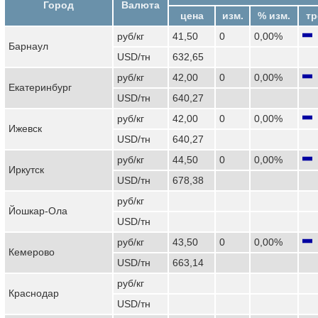
Город
Валюта
цена
изм.
% изм.
тр
руб/кг
41,50
0
0,00%
Барнаул
USD/тн
632,65
руб/кг
42,00
0
0,00%
Екатеринбург
USD/тн
640,27
руб/кг
42,00
0
0,00%
Ижевск
USD/тн
640,27
руб/кг
44,50
0
0,00%
Иркутск
USD/тн
678,38
руб/кг
Йошкар-Ола
USD/тн
руб/кг
43,50
0
0,00%
Кемерово
USD/тн
663,14
руб/кг
Краснодар
USD/тн