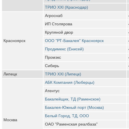
ТРИО XXI (Краснодар)
Агроснаб
ИП Столярова
Крупяной двор
Красноярск
ООО "РТ-Бакалея" Красноярск
Продимекс (Енисей)
Промэкс
Сибирь
Липецк
ТРИО ХХI (Липецк)
АБК Компания (Люберцы)
Атентус
Бакалейщик, ТД (Раменское)
Бакалея-Южный порт (Москва)
Белый Город, ТД, ООО
Москва
ОАО "Раменская реалбаза"